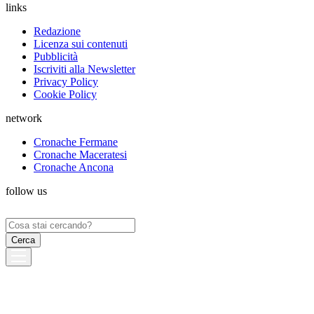
links
Redazione
Licenza sui contenuti
Pubblicità
Iscriviti alla Newsletter
Privacy Policy
Cookie Policy
network
Cronache Fermane
Cronache Maceratesi
Cronache Ancona
follow us
Ricerca
per: