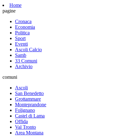
Home
pagine
Cronaca
Economia
Politica
Sport
Eventi
Ascoli Calcio
Samb
33 Comuni
Archivio
comuni
Ascoli
San Benedetto
Grottammare
Monteprandone
Folignano
Castel di Lama
Offida
Val Tronto
Area Montana