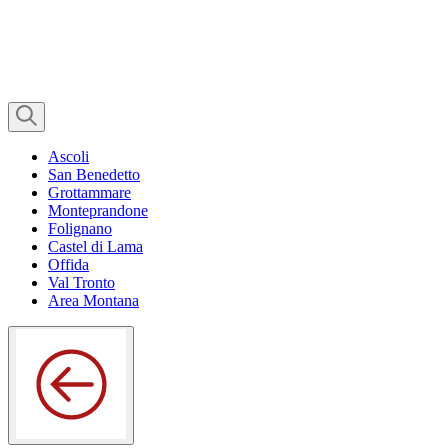
Ascoli
San Benedetto
Grottammare
Monteprandone
Folignano
Castel di Lama
Offida
Val Tronto
Area Montana