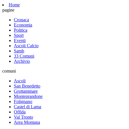
Home
pagine
Cronaca
Economia
Politica
Sport
Eventi
Ascoli Calcio
Samb
33 Comuni
Archivio
comuni
Ascoli
San Benedetto
Grottammare
Monteprandone
Folignano
Castel di Lama
Offida
Val Tronto
Area Montana