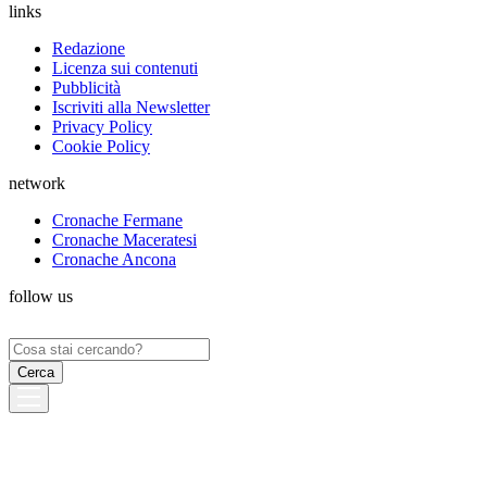
links
Redazione
Licenza sui contenuti
Pubblicità
Iscriviti alla Newsletter
Privacy Policy
Cookie Policy
network
Cronache Fermane
Cronache Maceratesi
Cronache Ancona
follow us
Ricerca
per: