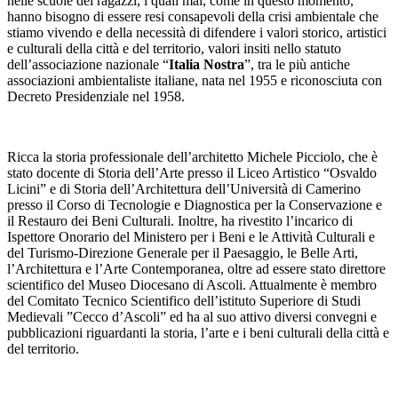
nelle scuole dei ragazzi, i quali mai, come in questo momento,
hanno bisogno di essere resi consapevoli della crisi ambientale che
stiamo vivendo e della necessità di difendere i valori storico, artistici
e culturali della città e del territorio, valori insiti nello statuto
dell’associazione nazionale “
Italia Nostra
”, tra le più antiche
associazioni ambientaliste italiane, nata nel 1955 e riconosciuta con
Decreto Presidenziale nel 1958.
Ricca la storia professionale dell’architetto Michele Picciolo, che è
stato docente di Storia dell’Arte presso il Liceo Artistico “Osvaldo
Licini” e di Storia dell’Architettura dell’Università di Camerino
presso il Corso di Tecnologie e Diagnostica per la Conservazione e
il Restauro dei Beni Culturali. Inoltre, ha rivestito l’incarico di
Ispettore Onorario del Ministero per i Beni e le Attività Culturali e
del Turismo-Direzione Generale per il Paesaggio, le Belle Arti,
l’Architettura e l’Arte Contemporanea, oltre ad essere stato direttore
scientifico del Museo Diocesano di Ascoli. Attualmente è membro
del Comitato Tecnico Scientifico dell’istituto Superiore di Studi
Medievali ”Cecco d’Ascoli” ed ha al suo attivo diversi convegni e
pubblicazioni riguardanti la storia, l’arte e i beni culturali della città e
del territorio.