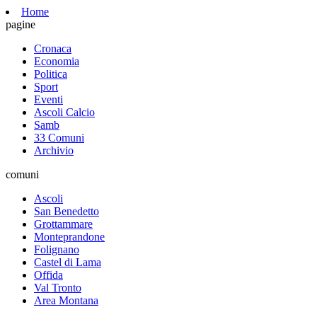
Home
pagine
Cronaca
Economia
Politica
Sport
Eventi
Ascoli Calcio
Samb
33 Comuni
Archivio
comuni
Ascoli
San Benedetto
Grottammare
Monteprandone
Folignano
Castel di Lama
Offida
Val Tronto
Area Montana