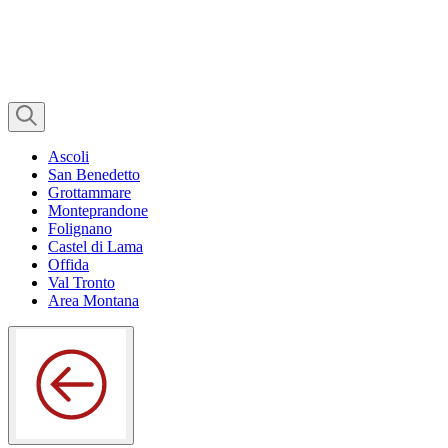
Ascoli
San Benedetto
Grottammare
Monteprandone
Folignano
Castel di Lama
Offida
Val Tronto
Area Montana