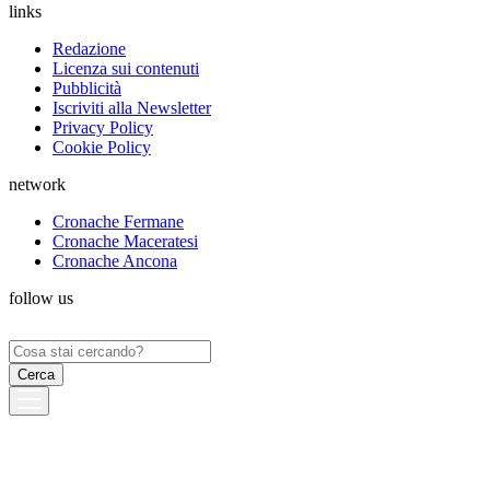
links
Redazione
Licenza sui contenuti
Pubblicità
Iscriviti alla Newsletter
Privacy Policy
Cookie Policy
network
Cronache Fermane
Cronache Maceratesi
Cronache Ancona
follow us
Ricerca
per: