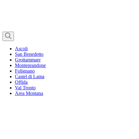
Ascoli
San Benedetto
Grottammare
Monteprandone
Folignano
Castel di Lama
Offida
Val Tronto
Area Montana