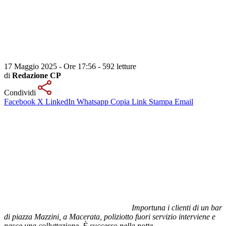
17 Maggio 2025 - Ore 17:56
-
592 letture
di
Redazione CP
Condividi
Facebook
X
LinkedIn
Whatsapp
Copia Link
Stampa
Email
Importuna i clienti di un bar
di piazza Mazzini, a Macerata, poliziotto fuori servizio interviene e
nasce una colluttazione. È successo nella notte.