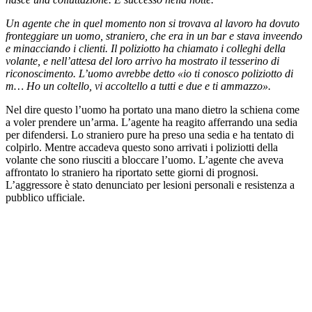
Un agente che in quel momento non si trovava al lavoro ha dovuto
fronteggiare un uomo, straniero, che era in un bar e stava inveendo
e minacciando i clienti. Il poliziotto ha chiamato i colleghi della
volante, e nell’attesa del loro arrivo ha mostrato il tesserino di
riconoscimento. L’uomo avrebbe detto «io ti conosco poliziotto di
m… Ho un coltello, vi accoltello a tutti e due e ti ammazzo».
Nel dire questo l’uomo ha portato una mano dietro la schiena come
a voler prendere un’arma. L’agente ha reagito afferrando una sedia
per difendersi. Lo straniero pure ha preso una sedia e ha tentato di
colpirlo. Mentre accadeva questo sono arrivati i poliziotti della
volante che sono riusciti a bloccare l’uomo. L’agente che aveva
affrontato lo straniero ha riportato sette giorni di prognosi.
L’aggressore è stato denunciato per lesioni personali e resistenza a
pubblico ufficiale.