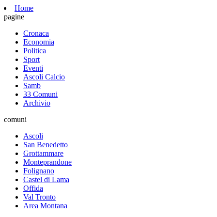
Home
pagine
Cronaca
Economia
Politica
Sport
Eventi
Ascoli Calcio
Samb
33 Comuni
Archivio
comuni
Ascoli
San Benedetto
Grottammare
Monteprandone
Folignano
Castel di Lama
Offida
Val Tronto
Area Montana