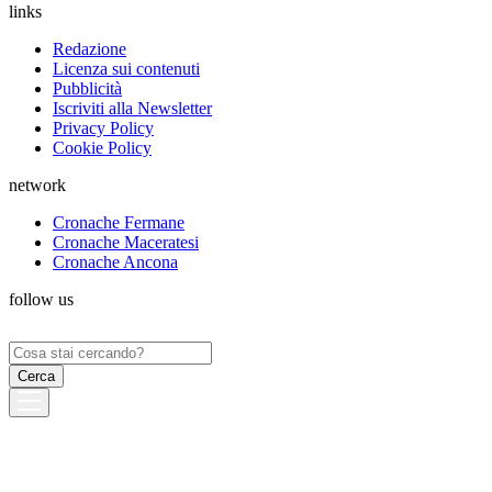
links
Redazione
Licenza sui contenuti
Pubblicità
Iscriviti alla Newsletter
Privacy Policy
Cookie Policy
network
Cronache Fermane
Cronache Maceratesi
Cronache Ancona
follow us
Ricerca
per: