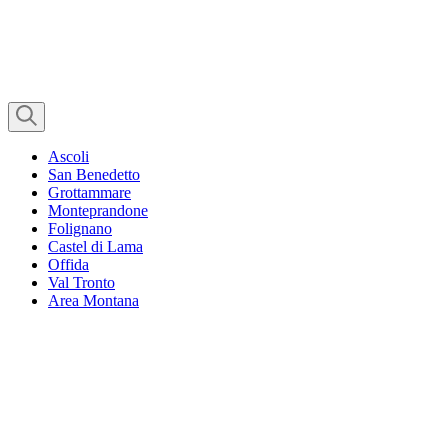
Ascoli
San Benedetto
Grottammare
Monteprandone
Folignano
Castel di Lama
Offida
Val Tronto
Area Montana