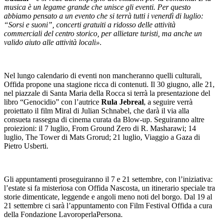
musica è un legame grande che unisce gli eventi. Per questo
abbiamo pensato a un evento che si terrà tutti i venerdì di luglio:
“Sorsi e suoni”, concerti gratuiti a ridosso delle attività
commerciali del centro storico, per allietare turisti, ma anche un
valido aiuto alle attività locali».
Nel lungo calendario di eventi non mancheranno quelli culturali,
Offida propone una stagione ricca di contenuti. Il 30 giugno, alle 21,
nel piazzale di Santa Maria della Rocca si terrà la presentazione del
libro “Genocidio” con l’autrice
Rula Jebreal
, a seguire verrà
proiettato il film Miral di Julian Schnabel, che darà il via alla
consueta rassegna di cinema curata da Blow-up. Seguiranno altre
proiezioni: il 7 luglio, From Ground Zero di R. Masharawi; 14
luglio, The Tower di Mats Grorud; 21 luglio, Viaggio a Gaza di
Pietro Usberti.
Gli appuntamenti proseguiranno il 7 e 21 settembre, con l’iniziativa:
l’estate si fa misteriosa con Offida Nascosta, un itinerario speciale tra
storie dimenticate, leggende e angoli meno noti del borgo. Dal 19 al
21 settembre ci sarà l’appuntamento con Film Festival Offida a cura
della Fondazione LavoroperlaPersona.