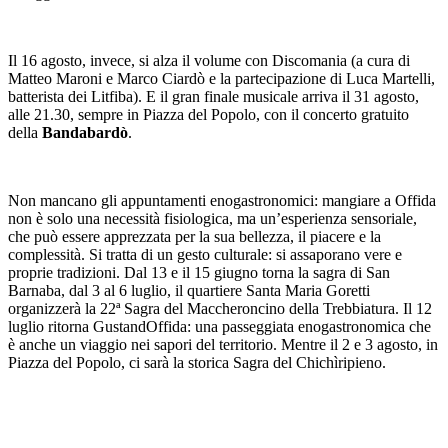
Il 16 agosto, invece, si alza il volume con Discomania (a cura di
Matteo Maroni e Marco Ciardò e la partecipazione di Luca Martelli,
batterista dei Litfiba). E il gran finale musicale arriva il 31 agosto,
alle 21.30, sempre in Piazza del Popolo, con il concerto gratuito
della
Bandabardò
.
Non mancano gli appuntamenti enogastronomici: mangiare a Offida
non è solo una necessità fisiologica, ma un’esperienza sensoriale,
che può essere apprezzata per la sua bellezza, il piacere e la
complessità. Si tratta di un gesto culturale: si assaporano vere e
proprie tradizioni. Dal 13 e il 15 giugno torna la sagra di San
Barnaba, dal 3 al 6 luglio, il quartiere Santa Maria Goretti
organizzerà la 22ª Sagra del Maccheroncino della Trebbiatura. Il 12
luglio ritorna GustandOffida: una passeggiata enogastronomica che
è anche un viaggio nei sapori del territorio. Mentre il 2 e 3 agosto, in
Piazza del Popolo, ci sarà la storica Sagra del Chichìripieno.