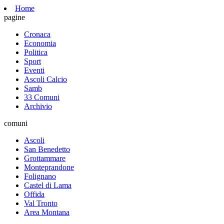
Home
pagine
Cronaca
Economia
Politica
Sport
Eventi
Ascoli Calcio
Samb
33 Comuni
Archivio
comuni
Ascoli
San Benedetto
Grottammare
Monteprandone
Folignano
Castel di Lama
Offida
Val Tronto
Area Montana