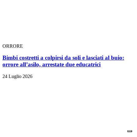
ORRORE
Bimbi costretti a colpirsi da soli e lasciati al buio:
orrore all’asilo, arrestate due educatrici
24 Luglio 2026