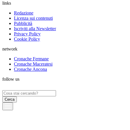
links
Redazione
Licenza sui contenuti
Pubblicità
Iscriviti alla Newsletter
Privacy Policy
Cookie Policy
network
Cronache Fermane
Cronache Maceratesi
Cronache Ancona
follow us
Ricerca
per: