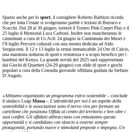
Spazio anche per lo
sport
, il consigliere Roberto Barbizzi ricorda
che per tutta l’estate si svolgeranno partite e lezioni di Burraco e
Scacchi. Dal 28 al 30 giugno, tornerà il Torneo Pink Carpet Play e il
25 luglio il Memorial Luca Carboni. Inoltre non mancheranno le
camminate a cura di Us Acli: 24 giugno la Camminata dei Musei e
l’8 luglio Percorsi culturali con una mostra dedicata ad Aldo
Sergiacomi. Il 12 e 13 luglio la ormai immancabile 24 Ore di Calcio,
una maratona notturna di sport e resistenza e a scopo benefico per i
bambini del Kenya. La grande novità del 2025 sarà rappresentata
dai Giochi di Quartieri (24-29 giugno) con sfide di sport e giochi
popolari a cura della Consulta giovanile offidana guidata da Stefano
D’Angelo.
«Abbiamo organizzato un programma estivo sostenibile
– conclude
il sindaco Luigi
Massa
-.
L’attrattività per noi è un aspetto della
sostenibilità e le associazioni sono il nervo vivo per formare un
cartellone che posiziona Offida al centro del territorio e ben oltre i
suoi confini. Gli offidani abbracciano con entusiasmo questa
opportunità e si candidano con slancio a esserne sempre
protagonisti, portando nuove e stimolanti proposte e impegno. Un