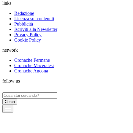
links
Redazione
Licenza sui contenuti
Pubblicità
Iscriviti alla Newsletter
Privacy Policy
Cookie Policy
network
Cronache Fermane
Cronache Maceratesi
Cronache Ancona
follow us
Ricerca
per: