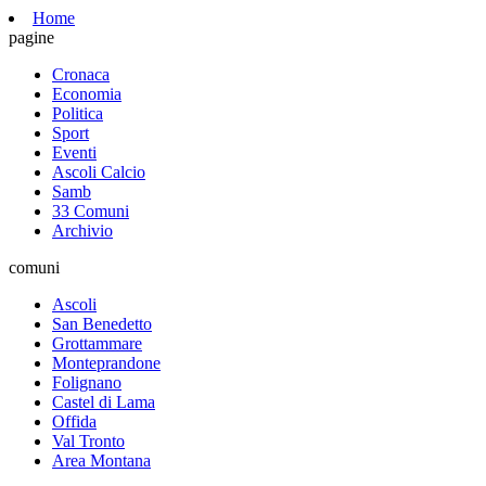
Home
pagine
Cronaca
Economia
Politica
Sport
Eventi
Ascoli Calcio
Samb
33 Comuni
Archivio
comuni
Ascoli
San Benedetto
Grottammare
Monteprandone
Folignano
Castel di Lama
Offida
Val Tronto
Area Montana