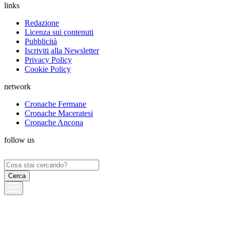
links
Redazione
Licenza sui contenuti
Pubblicità
Iscriviti alla Newsletter
Privacy Policy
Cookie Policy
network
Cronache Fermane
Cronache Maceratesi
Cronache Ancona
follow us
Ricerca
per: