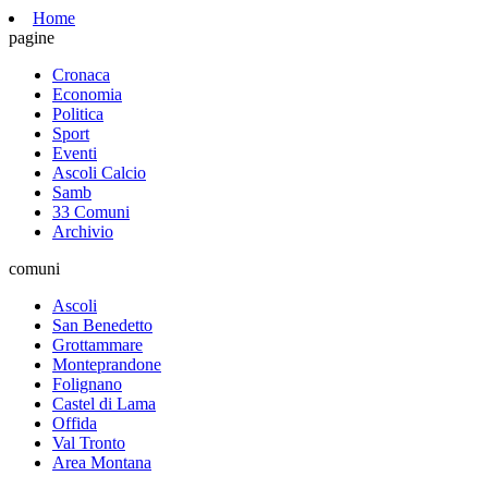
Home
pagine
Cronaca
Economia
Politica
Sport
Eventi
Ascoli Calcio
Samb
33 Comuni
Archivio
comuni
Ascoli
San Benedetto
Grottammare
Monteprandone
Folignano
Castel di Lama
Offida
Val Tronto
Area Montana