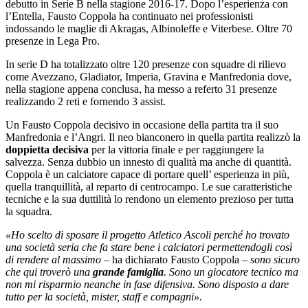
debutto in Serie B nella stagione 2016-17. Dopo l’esperienza con
l’Entella, Fausto Coppola ha continuato nei professionisti
indossando le maglie di Akragas, Albinoleffe e Viterbese. Oltre 70
presenze in Lega Pro.
In serie D ha totalizzato oltre 120 presenze con squadre di rilievo
come Avezzano, Gladiator, Imperia, Gravina e Manfredonia dove,
nella stagione appena conclusa, ha messo a referto 31 presenze
realizzando 2 reti e fornendo 3 assist.
Un Fausto Coppola decisivo in occasione della partita tra il suo
Manfredonia e l’Angri. Il neo bianconero in quella partita realizzò la
doppietta decisiva
per la vittoria finale e per raggiungere la
salvezza. Senza dubbio un innesto di qualità ma anche di quantità.
Coppola è un calciatore capace di portare quell’ esperienza in più,
quella tranquillità, al reparto di centrocampo. Le sue caratteristiche
tecniche e la sua duttilità lo rendono un elemento prezioso per tutta
la squadra.
«Ho scelto di sposare il progetto Atletico Ascoli perché ho trovato
una società seria che fa stare bene i calciatori permettendogli così
di rendere al massimo
– ha dichiarato Fausto Coppola –
sono sicuro
che qui troverò una
grande famiglia
. Sono un giocatore tecnico ma
non mi risparmio neanche in fase difensiva. Sono disposto a dare
tutto per la società, mister, staff e compagni».