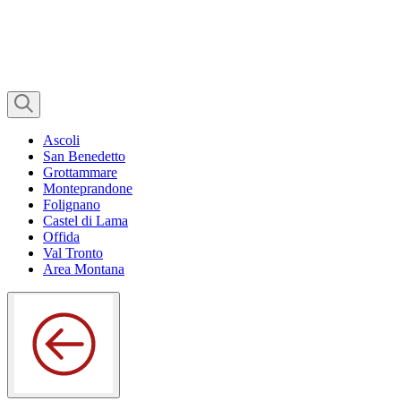
Ascoli
San Benedetto
Grottammare
Monteprandone
Folignano
Castel di Lama
Offida
Val Tronto
Area Montana