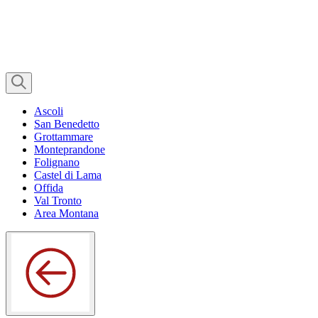
Ascoli
San Benedetto
Grottammare
Monteprandone
Folignano
Castel di Lama
Offida
Val Tronto
Area Montana