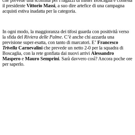
che prevede una sconfitta per i ragazzi di mister Boscaglia e contesta
il presidente
Vittorio Massi
, a suo dire artefice di una campagna
acquisti estiva inadatta per la categoria.
In ogni modo, la maggioranza dei tifosi guarda con positività verso
la sfida del
Riviera delle Palme
. C’è anche chi azzarda una
previsione super-esatta, con tanto di marcatori. E’
Francesco
Trivella
Carnevalini
che prevede un netto 2-0 per la squadra di
Boscaglia, con la rete gonfiata dai nuovi arrivi
Alessandro
Maspero
e
Mauro Semprini
. Sarà davvero così? Ancora poche ore
per saperlo.