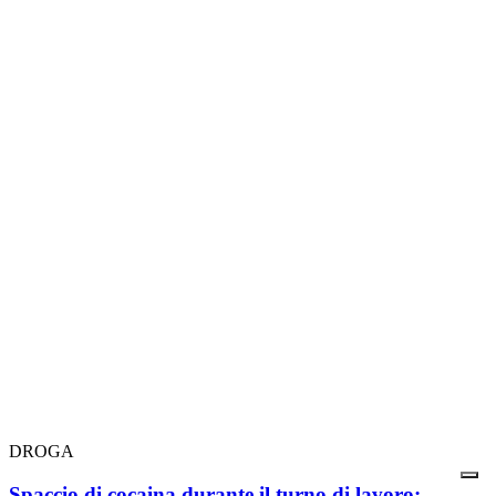
DROGA
Spaccio di cocaina durante il turno di lavoro: