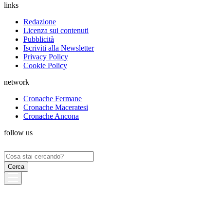
links
Redazione
Licenza sui contenuti
Pubblicità
Iscriviti alla Newsletter
Privacy Policy
Cookie Policy
network
Cronache Fermane
Cronache Maceratesi
Cronache Ancona
follow us
Ricerca
per: