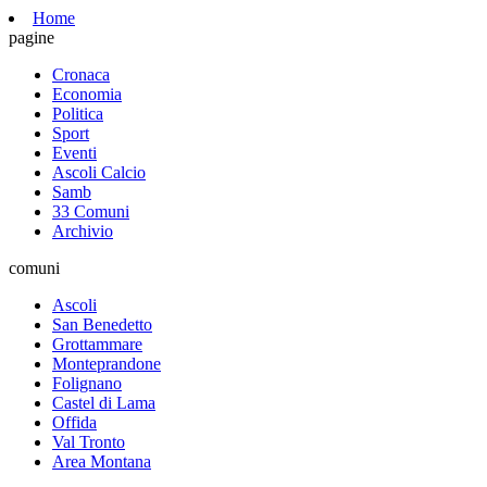
Home
pagine
Cronaca
Economia
Politica
Sport
Eventi
Ascoli Calcio
Samb
33 Comuni
Archivio
comuni
Ascoli
San Benedetto
Grottammare
Monteprandone
Folignano
Castel di Lama
Offida
Val Tronto
Area Montana