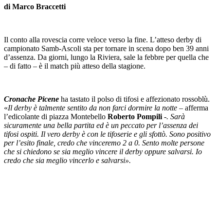
di Marco Braccetti
Il conto alla rovescia corre veloce verso la fine. L’atteso derby di
campionato Samb-Ascoli sta per tornare in scena dopo ben 39 anni
d’assenza. Da giorni, lungo la Riviera, sale la febbre per quella che
– di fatto – è il match più atteso della stagione.
Cronache Picene
ha tastato il polso di tifosi e affezionato rossoblù.
«
Il derby è talmente sentito da non farci dormire la notte
– afferma
l’edicolante di piazza Montebello
Roberto Pompili
-. Sarà
sicuramente una bella partita ed è un peccato per l’assenza dei
tifosi ospiti. Il vero derby è con le tifoserie e gli sfottò. Sono positivo
per l’esito finale, credo che vinceremo 2 a 0. Sento molte persone
che si chiedono se sia meglio vincere il derby oppure salvarsi. Io
credo che sia meglio vincerlo e salvarsi».