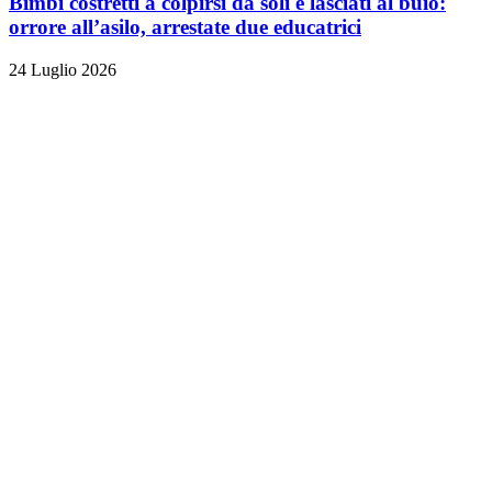
Bimbi costretti a colpirsi da soli e lasciati al buio:
orrore all’asilo, arrestate due educatrici
24 Luglio 2026