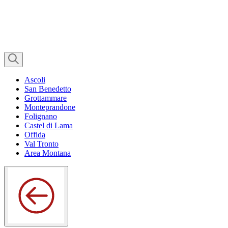
Ascoli
San Benedetto
Grottammare
Monteprandone
Folignano
Castel di Lama
Offida
Val Tronto
Area Montana