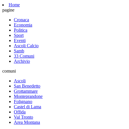
Home
pagine
Cronaca
Economia
Politica
Sport
Eventi
Ascoli Calcio
Samb
33 Comuni
Archivio
comuni
Ascoli
San Benedetto
Grottammare
Monteprandone
Folignano
Castel di Lama
Offida
Val Tronto
Area Montana