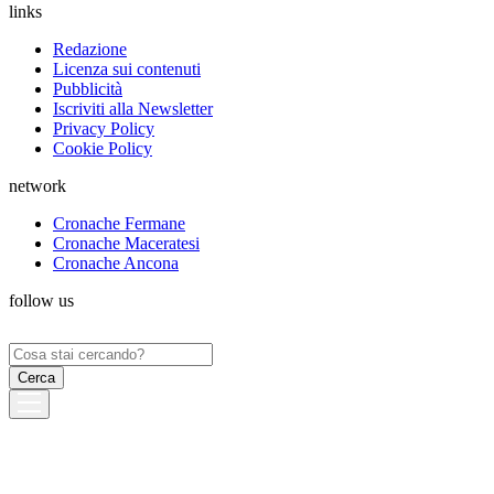
links
Redazione
Licenza sui contenuti
Pubblicità
Iscriviti alla Newsletter
Privacy Policy
Cookie Policy
network
Cronache Fermane
Cronache Maceratesi
Cronache Ancona
follow us
Ricerca
per: