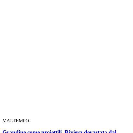
MALTEMPO
Grandine come proiettili, Riviera devastata dal