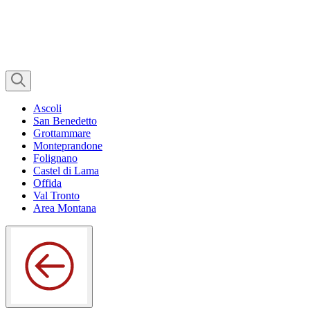
Ascoli
San Benedetto
Grottammare
Monteprandone
Folignano
Castel di Lama
Offida
Val Tronto
Area Montana