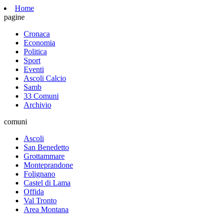
Home
pagine
Cronaca
Economia
Politica
Sport
Eventi
Ascoli Calcio
Samb
33 Comuni
Archivio
comuni
Ascoli
San Benedetto
Grottammare
Monteprandone
Folignano
Castel di Lama
Offida
Val Tronto
Area Montana