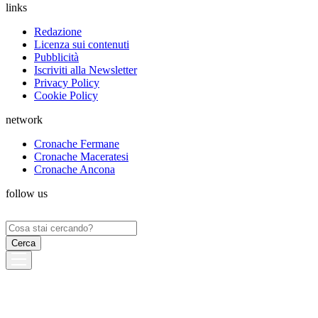
links
Redazione
Licenza sui contenuti
Pubblicità
Iscriviti alla Newsletter
Privacy Policy
Cookie Policy
network
Cronache Fermane
Cronache Maceratesi
Cronache Ancona
follow us
Ricerca
per: