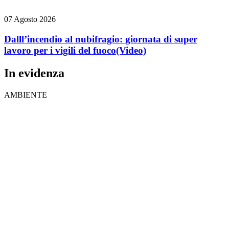
07 Agosto 2026
Dalll’incendio al nubifragio: giornata di super
lavoro per i vigili del fuoco
(Video)
In evidenza
AMBIENTE