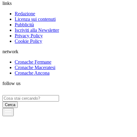
links
Redazione
Licenza sui contenuti
Pubblicità
Iscriviti alla Newsletter
Privacy Policy
Cookie Policy
network
Cronache Fermane
Cronache Maceratesi
Cronache Ancona
follow us
Ricerca
per: