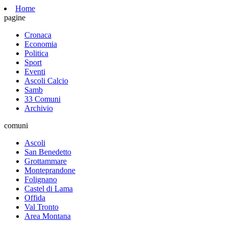
Home
pagine
Cronaca
Economia
Politica
Sport
Eventi
Ascoli Calcio
Samb
33 Comuni
Archivio
comuni
Ascoli
San Benedetto
Grottammare
Monteprandone
Folignano
Castel di Lama
Offida
Val Tronto
Area Montana