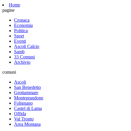
Home
pagine
Cronaca
Economia
Politica
Sport
Eventi
Ascoli Calcio
Samb
33 Comuni
Archivio
comuni
Ascoli
San Benedetto
Grottammare
Monteprandone
Folignano
Castel di Lama
Offida
Val Tronto
Area Montana