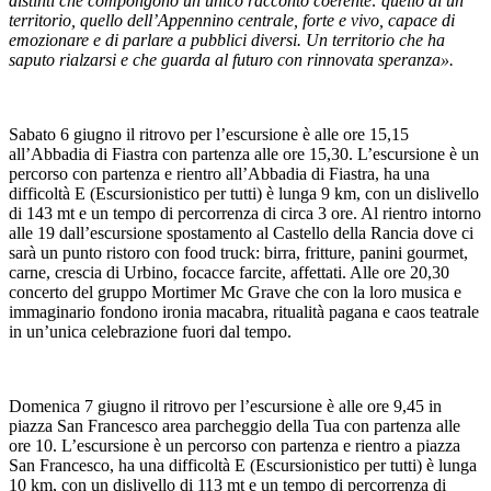
distinti che compongono un unico racconto coerente: quello di un
territorio, quello dell’Appennino centrale, forte e vivo, capace di
emozionare e di parlare a pubblici diversi. Un territorio che ha
saputo rialzarsi e che guarda al futuro con rinnovata speranza».
Sabato 6 giugno il ritrovo per l’escursione è alle ore 15,15
all’Abbadia di Fiastra con partenza alle ore 15,30. L’escursione è un
percorso con partenza e rientro all’Abbadia di Fiastra, ha una
difficoltà E (Escursionistico per tutti) è lunga 9 km, con un dislivello
di 143 mt e un tempo di percorrenza di circa 3 ore. Al rientro intorno
alle 19 dall’escursione spostamento al Castello della Rancia dove ci
sarà un punto ristoro con food truck: birra, fritture, panini gourmet,
carne, crescia di Urbino, focacce farcite, affettati. Alle ore 20,30
concerto del gruppo Mortimer Mc Grave che con la loro musica e
immaginario fondono ironia macabra, ritualità pagana e caos teatrale
in un’unica celebrazione fuori dal tempo.
Domenica 7 giugno il ritrovo per l’escursione è alle ore 9,45 in
piazza San Francesco area parcheggio della Tua con partenza alle
ore 10. L’escursione è un percorso con partenza e rientro a piazza
San Francesco, ha una difficoltà E (Escursionistico per tutti) è lunga
10 km, con un dislivello di 113 mt e un tempo di percorrenza di