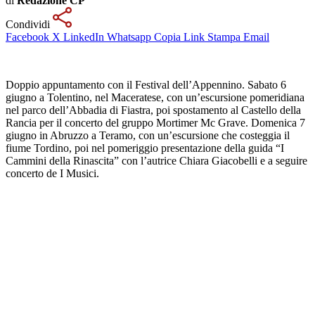
di
Redazione CP
Condividi
Facebook
X
LinkedIn
Whatsapp
Copia Link
Stampa
Email
Doppio appuntamento con il Festival dell’Appennino. Sabato 6
giugno a Tolentino, nel Maceratese, con un’escursione pomeridiana
nel parco dell’Abbadia di Fiastra, poi spostamento al Castello della
Rancia per il concerto del gruppo Mortimer Mc Grave. Domenica 7
giugno in Abruzzo a Teramo, con un’escursione che costeggia il
fiume Tordino, poi nel pomeriggio presentazione della guida “I
Cammini della Rinascita” con l’autrice Chiara Giacobelli e a seguire
concerto de I Musici.