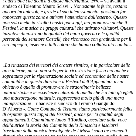
l’attenzione che dedica a queste meravigliose terre –
va avanti il
sindaco di Tolentino Mauro Sclavi
-. Nonostante le ferite, restano
ancora incantevoli, e grazie al suo interessamento, possiamo far
conoscere queste zone e attirare l’attenzione dall’esterno. Questo
non solo mette in risalto i nostri paesaggi, ma promuove anche il
Festival, la musica e i gruppi culturali che attirano visitatori. Queste
iniziative dimostrano la qualità del buon governo e le qualità
personali del senatore Castelli, che riconosco con gratitudine per il
suo impegno, insieme a tutti coloro che hanno collaborato con lui».
«La rinascita dei territori del cratere sismico, e in particolare delle
aree interne, passa non solo per la ricostruzione fisica ma anche e
soprattutto per la rigenerazione sociale ed economica delle nostre
comunità e in questa direzione il Festival dell’Appennino, il cui
obiettivo è quello di promuovere le straordinarie bellezze
naturalistiche e le eccellenze culturali di quella che è a tutti gli effetti
una macroregione naturale, rappresenta molto più di una mera
manifestazione –
ribadisce il sindaco di Teramo Gianguido
D’Alberto
-. Come Comune di Teramo siamo particolarmente felici
di ospitare questa tappa del Festival, anche per la qualità degli
appuntamenti. Camminare lungo il Tordino, ascoltare dalla voce
dell’autrice la storia dei Cammini della Rinascita e lasciarsi
trascinare dalla musica travolgente de I Musici sono tre momenti