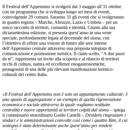
Il Festival dell’Appennino si svolgerà dal 3 maggio all’31 ottobre
con un programma che si sviluppa lungo sei mesi di eventi,
coinvolgendo 29 comuni. Saranno 31 gli eventi che si svolgeranno
in quattro regioni – Marche, Abruzzo, Lazio e Umbria – per un
unico racconto di territori, comunità e identità. Giunto alla sua
diciassettesima edizione, si presenta quest’anno in una veste
speciale, profondamente legata al decennale del sisma, con
l’obiettivo di offrire una visione di futuro alle aree interne
dell’Appennino centrale attraverso una proposta integrata di
comunicazione e promozione turistica. Il claim scelto, “A due passi
da te”, rappresenta un invito alla scoperta e al rilancio di territori
ricchi di cultura, natura ed eccellenze enogastronomiche,
protagonisti di una delle più rilevanti manifestazioni turistico-
culturali del centro Italia.
«Il Festival dell’Appennino non è solo un appuntamento culturale: è
uno spazio di aggregazione e un esempio di quella rigenerazione
economica e sociale attraverso la quale vogliamo restituire
centralità e nuove opportunità ai territori colpiti dal sisma –
spiega
il commissario straordinario Guido Castelli
-. Desidero ringraziare i
sindaci e le amministrazioni coinvolte così come i quattro Bim, il cui
sostegno è stato determinante anche quest’anno per rendere