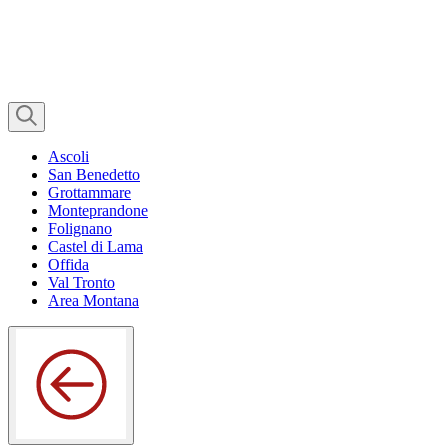
Ascoli
San Benedetto
Grottammare
Monteprandone
Folignano
Castel di Lama
Offida
Val Tronto
Area Montana