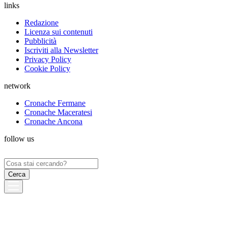
links
Redazione
Licenza sui contenuti
Pubblicità
Iscriviti alla Newsletter
Privacy Policy
Cookie Policy
network
Cronache Fermane
Cronache Maceratesi
Cronache Ancona
follow us
Ricerca
per: