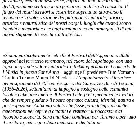
possibile questa manifestazione, capace di unire le comunità
dell’Appennino centrale in un percorso condiviso di rinascita. Il
futuro dei nostri territori si costruisce soprattutto attraverso il
recupero e la valorizzazione del patrimonio culturale, storico,
artistico e naturalistico dei nostri borghi: luoghi che custodiscono
identità e memoria e che oggi tornano a essere protagonisti di una
nuova stagione di crescita e attrattività».
«Siamo particolarmente lieti che il Festival dell’Appennino 2026
approdi nel territorio teramano, nel cuore del capoluogo, con una
tappa di grande valore culturale tra trekking urbano e il concerto de
I Musici in piazza Sant’Anna –
aggiunge il presidente Bim Vomano-
Tordino Teramo Marco Di Nicola
– . L’appuntamento si inserisce
nel programma del 70° anniversario del Consorzio Bim di Teramo
(1956-2026), settant’anni di impegno a sostegno delle comunità
locali e delle aree interne. Il Festival interpreta pienamente i valori
che da sempre guidano il nostro operato: cultura, identità, natura e
partecipazione. Abbiamo voluto che fosse parte integrante delle
celebrazioni per offrire a cittadini e visitatori un’occasione di
incontro e scoperta. Sarà una festa condivisa per Teramo e per tutto
il territorio, nel segno della memoria e del futuro».