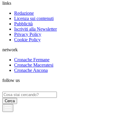
links
Redazione
Licenza sui contenuti
Pubblicità
Iscriviti alla Newsletter
Privacy Policy
Cookie Policy
network
Cronache Fermane
Cronache Maceratesi
Cronache Ancona
follow us
Ricerca
per: