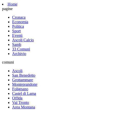
Home
pagine
Cronaca
Economia
Politica
Sport
Eventi
Ascoli Calcio
Samb
33 Comuni
Archivio
comuni
Ascoli
San Benedetto
Grottammare
Monteprandone
Folignano
Castel di Lama
Offida
Val Tronto
Area Montana