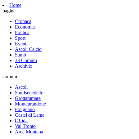
Home
pagine
Cronaca
Economia
Politica
Sport
Eventi
Ascoli Calcio
Samb
33 Comuni
Archivio
comuni
Ascoli
San Benedetto
Grottammare
Monteprandone
Folignano
Castel di Lama
Offida
Val Tronto
Area Montana