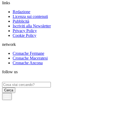
links
Redazione
Licenza sui contenuti
Pubblicità
Iscriviti alla Newsletter
Privacy Policy
Cookie Policy
network
Cronache Fermane
Cronache Maceratesi
Cronache Ancona
follow us
Ricerca
per: