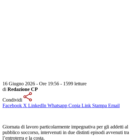
16 Giugno 2026 - Ore 19:56
-
1599 letture
di
Redazione CP
Condividi
Facebook
X
LinkedIn
Whatsapp
Copia Link
Stampa
Email
Giornata di lavoro particolarmente impegnativa per gli addetti al
pubblico soccorso, intervenuti in due distinti episodi avvenuti tra
l’entroterra e la costa.