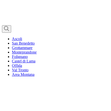
Ascoli
San Benedetto
Grottammare
Monteprandone
Folignano
Castel di Lama
Offida
Val Tronto
Area Montana