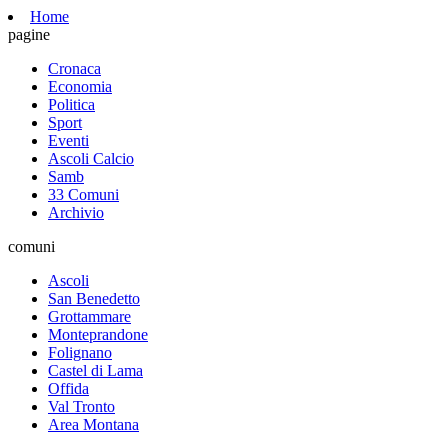
Home
pagine
Cronaca
Economia
Politica
Sport
Eventi
Ascoli Calcio
Samb
33 Comuni
Archivio
comuni
Ascoli
San Benedetto
Grottammare
Monteprandone
Folignano
Castel di Lama
Offida
Val Tronto
Area Montana