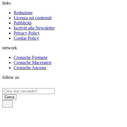
links
Redazione
Licenza sui contenuti
Pubblicità
Iscriviti alla Newsletter
Privacy Policy
Cookie Policy
network
Cronache Fermane
Cronache Maceratesi
Cronache Ancona
follow us
Ricerca
per: