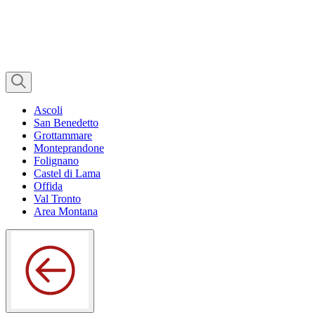
Ascoli
San Benedetto
Grottammare
Monteprandone
Folignano
Castel di Lama
Offida
Val Tronto
Area Montana