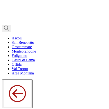
Ascoli
San Benedetto
Grottammare
Monteprandone
Folignano
Castel di Lama
Offida
Val Tronto
Area Montana