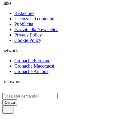
links
Redazione
Licenza sui contenuti
Pubblicità
Iscriviti alla Newsletter
Privacy Policy
Cookie Policy
network
Cronache Fermane
Cronache Maceratesi
Cronache Ancona
follow us
Ricerca
per: