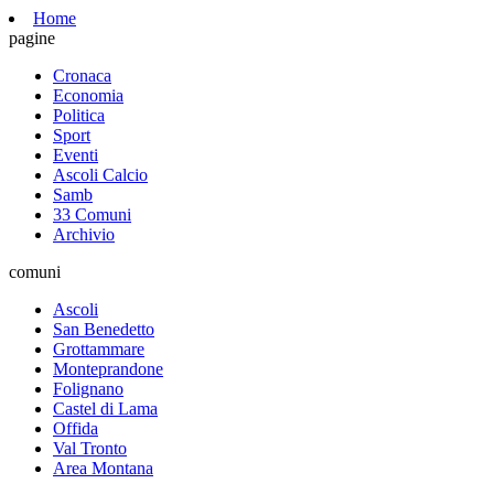
Home
pagine
Cronaca
Economia
Politica
Sport
Eventi
Ascoli Calcio
Samb
33 Comuni
Archivio
comuni
Ascoli
San Benedetto
Grottammare
Monteprandone
Folignano
Castel di Lama
Offida
Val Tronto
Area Montana