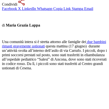
Condividi
Facebook
X
LinkedIn
Whatsapp
Copia Link
Stampa
Email
di
Maria Grazia Lappa
Una comunità intera si è stretta attorno alle famiglie dei
due bambini
rimasti gravemente ustionati
questa mattina (17 giugno) durante
un’attività svolta all’interno dell’asilo di via Carrafo. I piccoli, dopo i
primi soccorsi prestati sul posto, sono stati trasferiti in eliambulanza
all’ospedale pediatrico “Salesi” di Ancona, dove sono stati ricoverati
in codice rosso. Da lì, i piccoli sono stati trasferiti al Centro grandi
ustionati di Cesena.