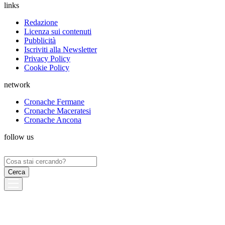
links
Redazione
Licenza sui contenuti
Pubblicità
Iscriviti alla Newsletter
Privacy Policy
Cookie Policy
network
Cronache Fermane
Cronache Maceratesi
Cronache Ancona
follow us
Ricerca
per: