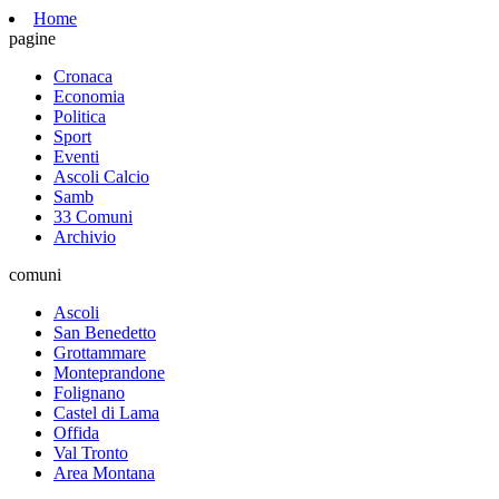
Home
pagine
Cronaca
Economia
Politica
Sport
Eventi
Ascoli Calcio
Samb
33 Comuni
Archivio
comuni
Ascoli
San Benedetto
Grottammare
Monteprandone
Folignano
Castel di Lama
Offida
Val Tronto
Area Montana