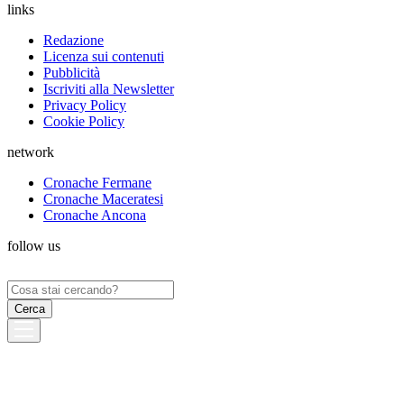
links
Redazione
Licenza sui contenuti
Pubblicità
Iscriviti alla Newsletter
Privacy Policy
Cookie Policy
network
Cronache Fermane
Cronache Maceratesi
Cronache Ancona
follow us
Ricerca
per: