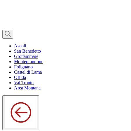
Ascoli
San Benedetto
Grottammare
Monteprandone
Folignano
Castel di Lama
Offida
Val Tronto
Area Montana