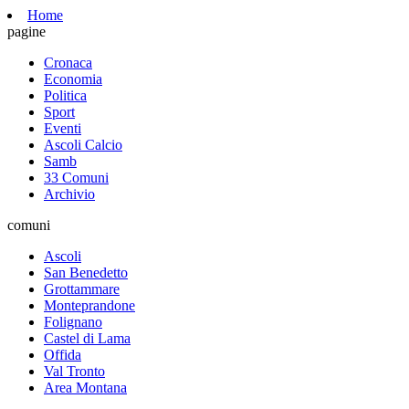
Home
pagine
Cronaca
Economia
Politica
Sport
Eventi
Ascoli Calcio
Samb
33 Comuni
Archivio
comuni
Ascoli
San Benedetto
Grottammare
Monteprandone
Folignano
Castel di Lama
Offida
Val Tronto
Area Montana