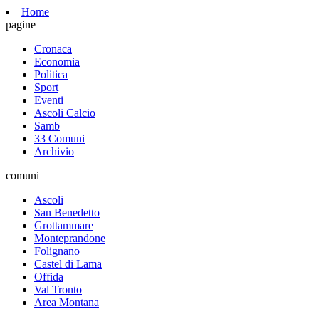
Home
pagine
Cronaca
Economia
Politica
Sport
Eventi
Ascoli Calcio
Samb
33 Comuni
Archivio
comuni
Ascoli
San Benedetto
Grottammare
Monteprandone
Folignano
Castel di Lama
Offida
Val Tronto
Area Montana