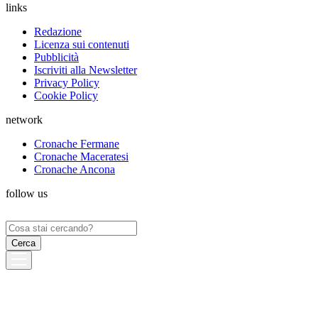
links
Redazione
Licenza sui contenuti
Pubblicità
Iscriviti alla Newsletter
Privacy Policy
Cookie Policy
network
Cronache Fermane
Cronache Maceratesi
Cronache Ancona
follow us
Ricerca
per: