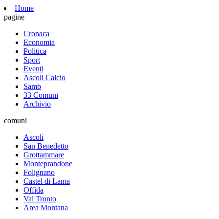
Home
pagine
Cronaca
Economia
Politica
Sport
Eventi
Ascoli Calcio
Samb
33 Comuni
Archivio
comuni
Ascoli
San Benedetto
Grottammare
Monteprandone
Folignano
Castel di Lama
Offida
Val Tronto
Area Montana