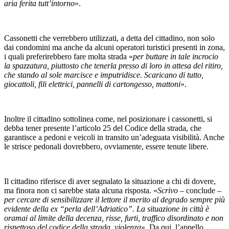
aria ferita tutt’intorno
».
Cassonetti che verrebbero utilizzati, a detta del cittadino, non solo
dai condomini ma anche da alcuni operatori turistici presenti in zona,
i quali preferirebbero fare molta strada «
per buttare in tale incrocio
la spazzatura, piuttosto che tenerla presso di loro in attesa del ritiro,
che stando al sole marcisce e imputridisce
.
Scaricano di tutto,
giocattoli, fili elettrici, pannelli di cartongesso, mattoni
».
Inoltre il cittadino sottolinea come, nel posizionare i cassonetti, si
debba tener presente l’articolo 25 del Codice della strada, che
garantisce a pedoni e veicoli in transito un’adeguata visibilità. Anche
le strisce pedonali dovrebbero, ovviamente, essere tenute libere.
Il cittadino riferisce di aver segnalato la situazione a chi di dovere,
ma finora non ci sarebbe stata alcuna risposta. «
Scrivo
– conclude –
per cercare di sensibilizzare il lettore il merito al degrado sempre più
evidente della ex “perla dell’Adriatico”. La situazione in città è
oramai al limite della decenza, risse, furti, traffico disordinato e non
rispettoso del codice della strada, violenza
». Da qui, l’appello