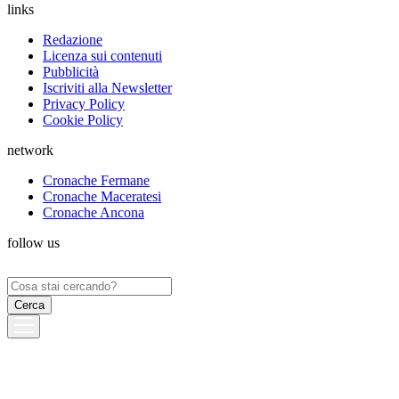
links
Redazione
Licenza sui contenuti
Pubblicità
Iscriviti alla Newsletter
Privacy Policy
Cookie Policy
network
Cronache Fermane
Cronache Maceratesi
Cronache Ancona
follow us
Ricerca
per: