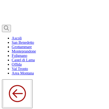
Ascoli
San Benedetto
Grottammare
Monteprandone
Folignano
Castel di Lama
Offida
Val Tronto
Area Montana