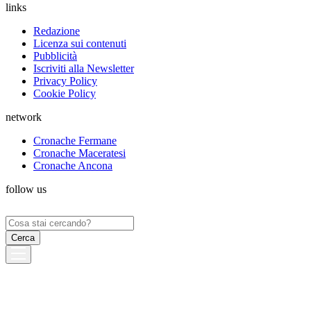
links
Redazione
Licenza sui contenuti
Pubblicità
Iscriviti alla Newsletter
Privacy Policy
Cookie Policy
network
Cronache Fermane
Cronache Maceratesi
Cronache Ancona
follow us
Ricerca
per: