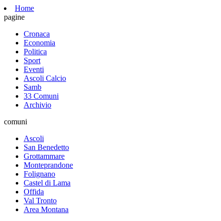
Home
pagine
Cronaca
Economia
Politica
Sport
Eventi
Ascoli Calcio
Samb
33 Comuni
Archivio
comuni
Ascoli
San Benedetto
Grottammare
Monteprandone
Folignano
Castel di Lama
Offida
Val Tronto
Area Montana