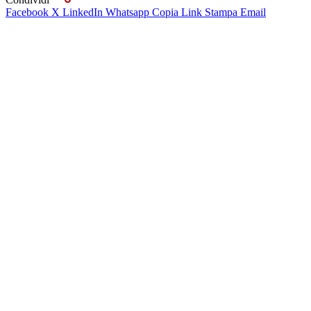
Facebook
X
LinkedIn
Whatsapp
Copia Link
Stampa
Email