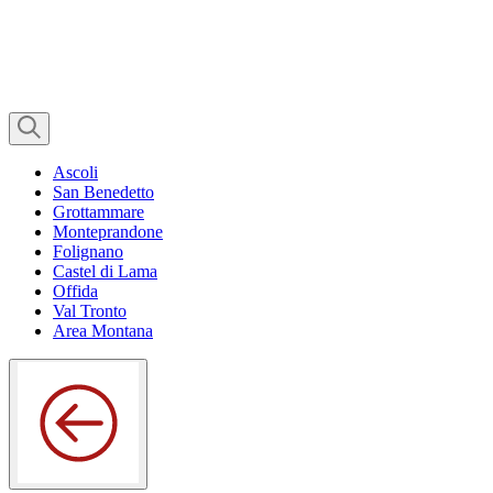
Ascoli
San Benedetto
Grottammare
Monteprandone
Folignano
Castel di Lama
Offida
Val Tronto
Area Montana