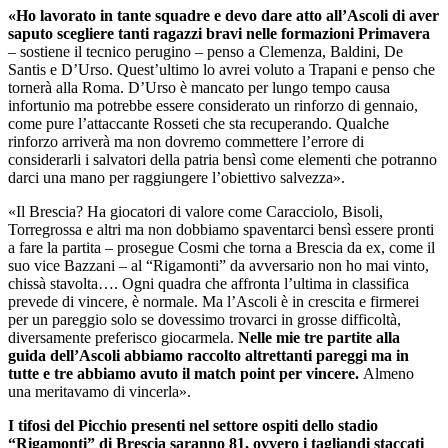
«Ho lavorato in tante squadre e devo dare atto all’Ascoli di aver
saputo scegliere tanti ragazzi bravi nelle formazioni Primavera
– sostiene il tecnico perugino – penso a Clemenza, Baldini, De
Santis e D’Urso. Quest’ultimo lo avrei voluto a Trapani e penso che
tornerà alla Roma. D’Urso è mancato per lungo tempo causa
infortunio ma potrebbe essere considerato un rinforzo di gennaio,
come pure l’attaccante Rosseti che sta recuperando. Qualche
rinforzo arriverà ma non dovremo commettere l’errore di
considerarli i salvatori della patria bensì come elementi che potranno
darci una mano per raggiungere l’obiettivo salvezza».
«Il Brescia? Ha giocatori di valore come Caracciolo, Bisoli,
Torregrossa e altri ma non dobbiamo spaventarci bensì essere pronti
a fare la partita – prosegue Cosmi che torna a Brescia da ex, come il
suo vice Bazzani – al “Rigamonti” da avversario non ho mai vinto,
chissà stavolta…. Ogni quadra che affronta l’ultima in classifica
prevede di vincere, è normale. Ma l’Ascoli è in crescita e firmerei
per un pareggio solo se dovessimo trovarci in grosse difficoltà,
diversamente preferisco giocarmela.
Nelle mie tre partite alla
guida dell’Ascoli abbiamo raccolto altrettanti pareggi ma in
tutte e tre abbiamo avuto il match point per vincere.
Almeno
una meritavamo di vincerla».
I tifosi del Picchio presenti nel settore ospiti dello stadio
“Rigamonti” di Brescia saranno 81, ovvero i tagliandi staccati