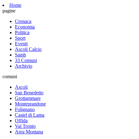
Home
pagine
Cronaca
Economia
Politica
Sport
Eventi
Ascoli Calcio
Samb
33 Comuni
Archivio
comuni
Ascoli
San Benedetto
Grottammare
Monteprandone
Folignano
Castel di Lama
Offida
Val Tronto
Area Montana