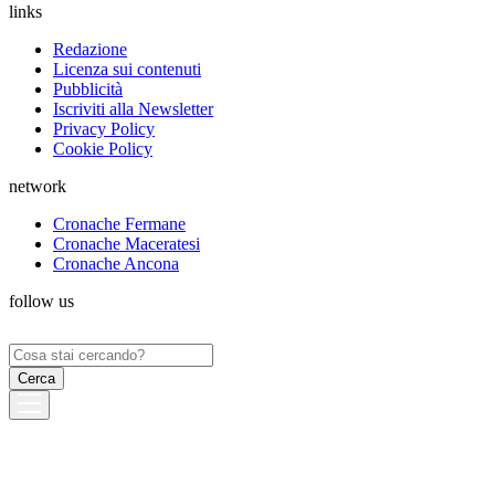
links
Redazione
Licenza sui contenuti
Pubblicità
Iscriviti alla Newsletter
Privacy Policy
Cookie Policy
network
Cronache Fermane
Cronache Maceratesi
Cronache Ancona
follow us
Ricerca
per: