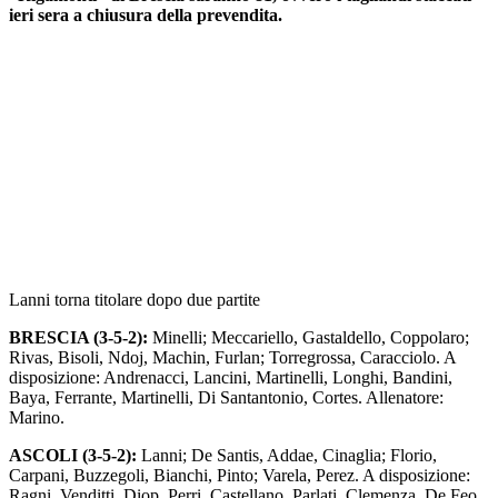
ieri sera a chiusura della prevendita.
Lanni torna titolare dopo due partite
BRESCIA (3-5-2):
Minelli; Meccariello, Gastaldello, Coppolaro;
Rivas, Bisoli, Ndoj, Machin, Furlan; Torregrossa, Caracciolo. A
disposizione: Andrenacci, Lancini, Martinelli, Longhi, Bandini,
Baya, Ferrante, Martinelli, Di Santantonio, Cortes. Allenatore:
Marino.
ASCOLI (3-5-2):
Lanni; De Santis, Addae, Cinaglia; Florio,
Carpani, Buzzegoli, Bianchi, Pinto; Varela, Perez. A disposizione:
Ragni, Venditti, Diop, Perri, Castellano, Parlati, Clemenza, De Feo,