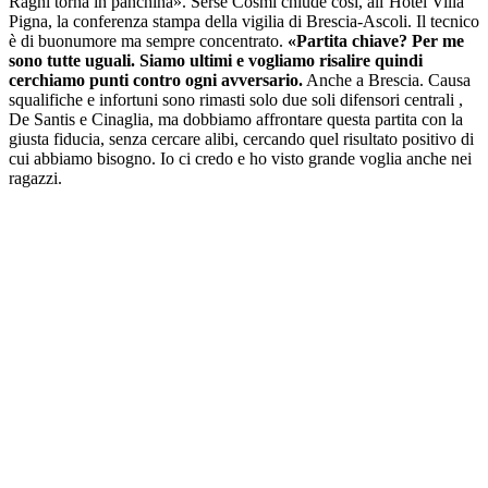
Ragni torna in panchina». Serse Cosmi chiude così, all’Hotel Villa
Pigna, la conferenza stampa della vigilia di Brescia-Ascoli. Il tecnico
è di buonumore ma sempre concentrato.
«Partita chiave? Per me
sono tutte uguali. Siamo ultimi e vogliamo risalire quindi
cerchiamo punti contro ogni avversario.
Anche a Brescia. Causa
squalifiche e infortuni sono rimasti solo due soli difensori centrali ,
De Santis e Cinaglia, ma dobbiamo affrontare questa partita con la
giusta fiducia, senza cercare alibi, cercando quel risultato positivo di
cui abbiamo bisogno. Io ci credo e ho visto grande voglia anche nei
ragazzi.