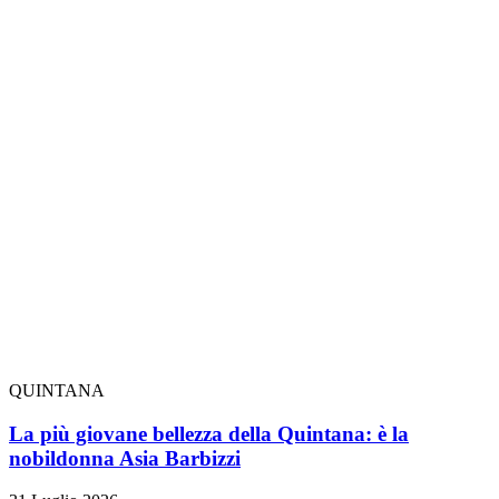
QUINTANA
La più giovane bellezza della Quintana: è la
nobildonna Asia Barbizzi