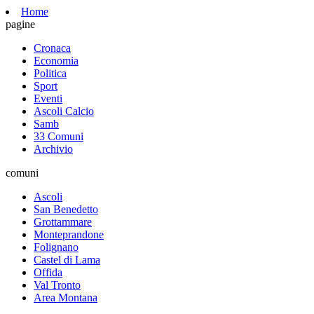
Home
pagine
Cronaca
Economia
Politica
Sport
Eventi
Ascoli Calcio
Samb
33 Comuni
Archivio
comuni
Ascoli
San Benedetto
Grottammare
Monteprandone
Folignano
Castel di Lama
Offida
Val Tronto
Area Montana