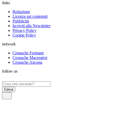
links
Redazione
Licenza sui contenuti
Pubblicità
Iscriviti alla Newsletter
Privacy Policy
Cookie Policy
network
Cronache Fermane
Cronache Maceratesi
Cronache Ancona
follow us
Ricerca
per: