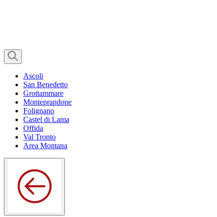
Ascoli
San Benedetto
Grottammare
Monteprandone
Folignano
Castel di Lama
Offida
Val Tronto
Area Montana