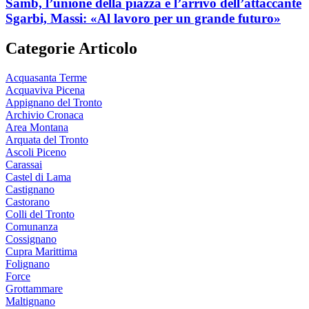
Samb, l’unione della piazza e l’arrivo dell’attaccante
Sgarbi, Massi: «Al lavoro per un grande futuro»
Categorie Articolo
Acquasanta Terme
Acquaviva Picena
Appignano del Tronto
Archivio Cronaca
Area Montana
Arquata del Tronto
Ascoli Piceno
Carassai
Castel di Lama
Castignano
Castorano
Colli del Tronto
Comunanza
Cossignano
Cupra Marittima
Folignano
Force
Grottammare
Maltignano