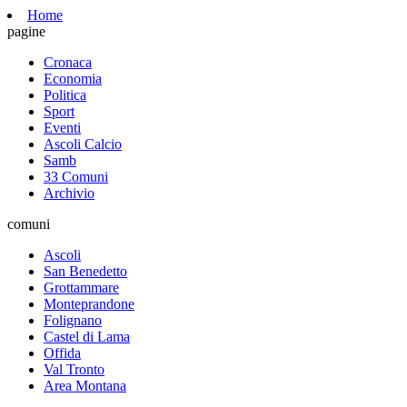
Home
pagine
Cronaca
Economia
Politica
Sport
Eventi
Ascoli Calcio
Samb
33 Comuni
Archivio
comuni
Ascoli
San Benedetto
Grottammare
Monteprandone
Folignano
Castel di Lama
Offida
Val Tronto
Area Montana