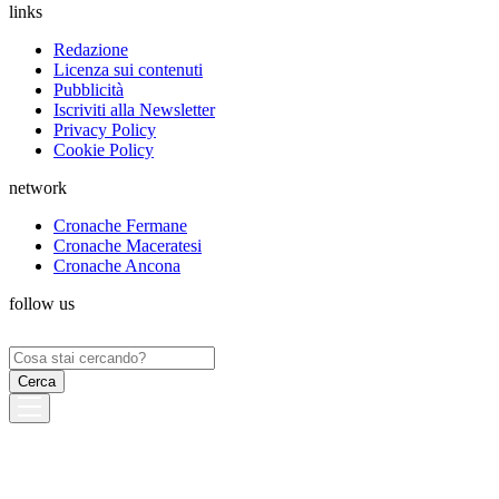
links
Redazione
Licenza sui contenuti
Pubblicità
Iscriviti alla Newsletter
Privacy Policy
Cookie Policy
network
Cronache Fermane
Cronache Maceratesi
Cronache Ancona
follow us
Ricerca
per: