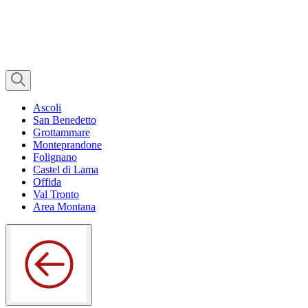
Ascoli
San Benedetto
Grottammare
Monteprandone
Folignano
Castel di Lama
Offida
Val Tronto
Area Montana