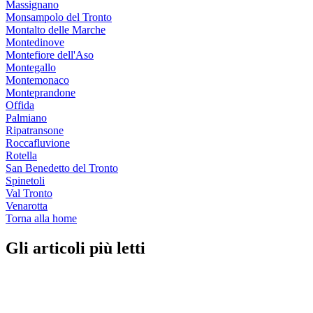
Massignano
Monsampolo del Tronto
Montalto delle Marche
Montedinove
Montefiore dell'Aso
Montegallo
Montemonaco
Monteprandone
Offida
Palmiano
Ripatransone
Roccafluvione
Rotella
San Benedetto del Tronto
Spinetoli
Val Tronto
Venarotta
Torna alla home
Gli articoli più letti