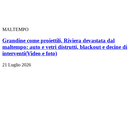
MALTEMPO
Grandine come proiettili, Riviera devastata dal
maltempo: auto e vetri distrutti, blackout e decine di
interventi
(Video e foto)
21 Luglio 2026