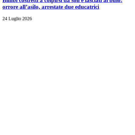
Bimbi costretti a colpirsi da soli e lasciati al buio:
orrore all’asilo, arrestate due educatrici
24 Luglio 2026