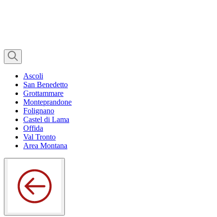
Ascoli
San Benedetto
Grottammare
Monteprandone
Folignano
Castel di Lama
Offida
Val Tronto
Area Montana