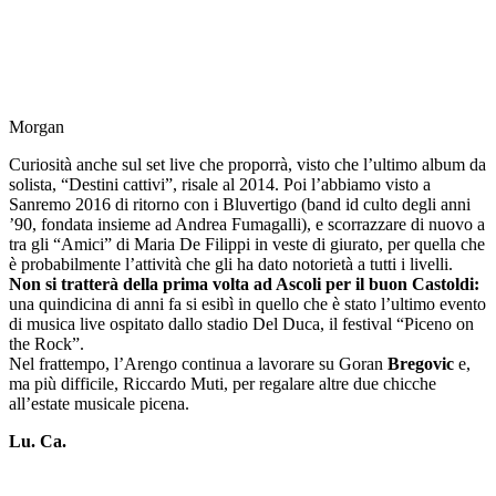
Morgan
Curiosità anche sul set live che proporrà, visto che l’ultimo album da
solista, “Destini cattivi”, risale al 2014. Poi l’abbiamo visto a
Sanremo 2016 di ritorno con i Bluvertigo (band id culto degli anni
’90, fondata insieme ad Andrea Fumagalli), e scorrazzare di nuovo a
tra gli “Amici” di Maria De Filippi in veste di giurato, per quella che
è probabilmente l’attività che gli ha dato notorietà a tutti i livelli.
Non si tratterà della prima volta ad Ascoli per il buon Castoldi:
una quindicina di anni fa si esibì in quello che è stato l’ultimo evento
di musica live ospitato dallo stadio Del Duca, il festival “Piceno on
the Rock”.
Nel frattempo, l’Arengo continua a lavorare su Goran
Bregovic
e,
ma più difficile, Riccardo Muti, per regalare altre due chicche
all’estate musicale picena.
Lu. Ca.