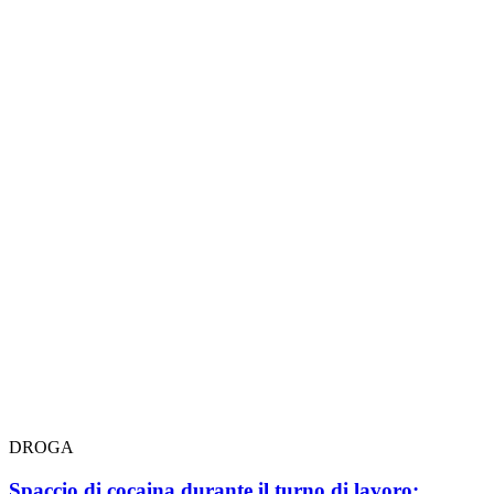
DROGA
Spaccio di cocaina durante il turno di lavoro: