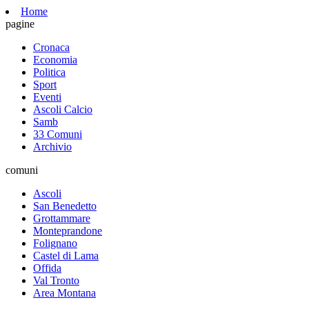
Home
pagine
Cronaca
Economia
Politica
Sport
Eventi
Ascoli Calcio
Samb
33 Comuni
Archivio
comuni
Ascoli
San Benedetto
Grottammare
Monteprandone
Folignano
Castel di Lama
Offida
Val Tronto
Area Montana