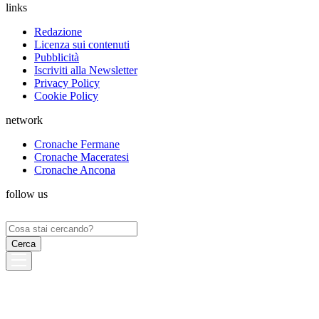
links
Redazione
Licenza sui contenuti
Pubblicità
Iscriviti alla Newsletter
Privacy Policy
Cookie Policy
network
Cronache Fermane
Cronache Maceratesi
Cronache Ancona
follow us
Ricerca
per: