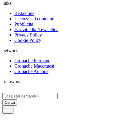
links
Redazione
Licenza sui contenuti
Pubblicità
Iscriviti alla Newsletter
Privacy Policy
Cookie Policy
network
Cronache Fermane
Cronache Maceratesi
Cronache Ancona
follow us
Ricerca
per: