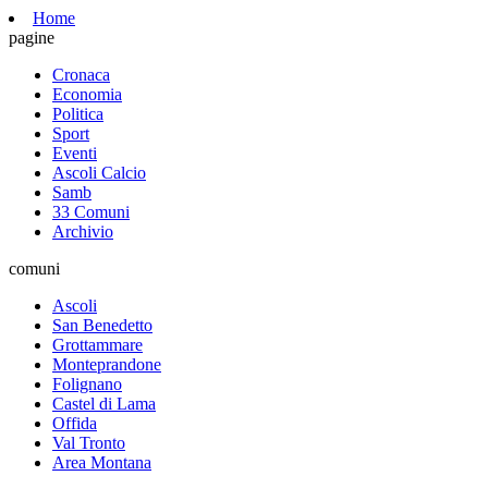
Home
pagine
Cronaca
Economia
Politica
Sport
Eventi
Ascoli Calcio
Samb
33 Comuni
Archivio
comuni
Ascoli
San Benedetto
Grottammare
Monteprandone
Folignano
Castel di Lama
Offida
Val Tronto
Area Montana