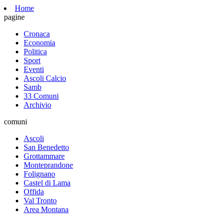
Home
pagine
Cronaca
Economia
Politica
Sport
Eventi
Ascoli Calcio
Samb
33 Comuni
Archivio
comuni
Ascoli
San Benedetto
Grottammare
Monteprandone
Folignano
Castel di Lama
Offida
Val Tronto
Area Montana