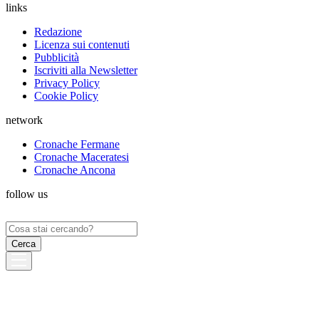
links
Redazione
Licenza sui contenuti
Pubblicità
Iscriviti alla Newsletter
Privacy Policy
Cookie Policy
network
Cronache Fermane
Cronache Maceratesi
Cronache Ancona
follow us
Ricerca
per: