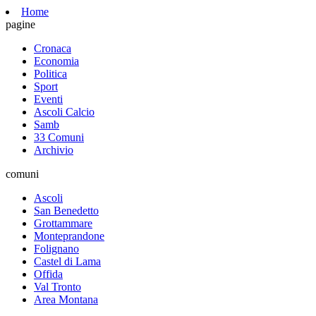
Home
pagine
Cronaca
Economia
Politica
Sport
Eventi
Ascoli Calcio
Samb
33 Comuni
Archivio
comuni
Ascoli
San Benedetto
Grottammare
Monteprandone
Folignano
Castel di Lama
Offida
Val Tronto
Area Montana