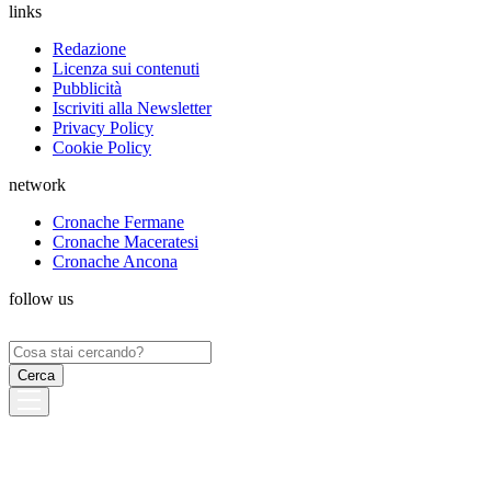
links
Redazione
Licenza sui contenuti
Pubblicità
Iscriviti alla Newsletter
Privacy Policy
Cookie Policy
network
Cronache Fermane
Cronache Maceratesi
Cronache Ancona
follow us
Ricerca
per: