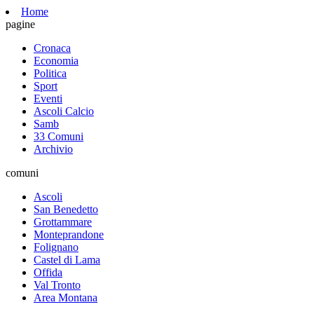
Home
pagine
Cronaca
Economia
Politica
Sport
Eventi
Ascoli Calcio
Samb
33 Comuni
Archivio
comuni
Ascoli
San Benedetto
Grottammare
Monteprandone
Folignano
Castel di Lama
Offida
Val Tronto
Area Montana