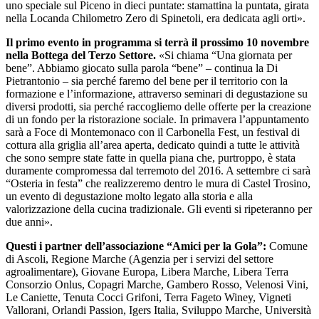
uno speciale sul Piceno in dieci puntate: stamattina la puntata, girata
nella Locanda Chilometro Zero di Spinetoli, era dedicata agli orti».
Il primo evento in programma si terrà il prossimo 10 novembre
nella Bottega del Terzo Settore.
«Si chiama “Una giornata per
bene”. Abbiamo giocato sulla parola “bene” – continua la Di
Pietrantonio – sia perché faremo del bene per il territorio con la
formazione e l’informazione, attraverso seminari di degustazione su
diversi prodotti, sia perché raccogliemo delle offerte per la creazione
di un fondo per la ristorazione sociale. In primavera l’appuntamento
sarà a Foce di Montemonaco con il Carbonella Fest, un festival di
cottura alla griglia all’area aperta, dedicato quindi a tutte le attività
che sono sempre state fatte in quella piana che, purtroppo, è stata
duramente compromessa dal terremoto del 2016. A settembre ci sarà
“Osteria in festa” che realizzeremo dentro le mura di Castel Trosino,
un evento di degustazione molto legato alla storia e alla
valorizzazione della cucina tradizionale. Gli eventi si ripeteranno per
due anni».
Questi i partner dell’associazione “Amici per la Gola”:
Comune
di Ascoli, Regione Marche (Agenzia per i servizi del settore
agroalimentare), Giovane Europa, Libera Marche, Libera Terra
Consorzio Onlus, Copagri Marche, Gambero Rosso, Velenosi Vini,
Le Caniette, Tenuta Cocci Grifoni, Terra Fageto Winey, Vigneti
Vallorani, Orlandi Passion, Igers Italia, Sviluppo Marche, Università