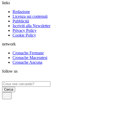
links
Redazione
Licenza sui contenuti
Pubblicità
Iscriviti alla Newsletter
Privacy Policy
Cookie Policy
network
Cronache Fermane
Cronache Maceratesi
Cronache Ancona
follow us
Ricerca
per: