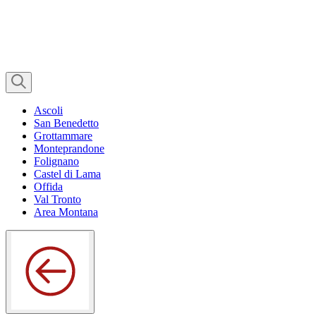
Ascoli
San Benedetto
Grottammare
Monteprandone
Folignano
Castel di Lama
Offida
Val Tronto
Area Montana