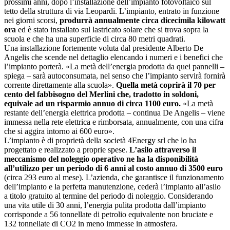
prossimi anni, dopo l’installazione dell’impianto fotovoltaico sul
tetto della struttura di via Leopardi. L’impianto, entrato in funzione
nei giorni scorsi,
produrrà annualmente circa dicecimila kilowatt
ora
ed è stato installato sul lastricato solare che si trova sopra la
scuola e che ha una superficie di circa 80 metri quadrati.
Una installazione fortemente voluta dal presidente Alberto De
Angelis che scende nel dettaglio elencando i numeri e i benefici che
l’impianto porterà. «La metà dell’energia prodotta da quei pannelli –
spiega – sarà autoconsumata, nel senso che l’impianto servirà fornirà
corrente direttamente alla scuola».
Quella metà coprirà il 70 per
cento del fabbisogno del Merlini che, tradotto in soldoni,
equivale ad un risparmio annuo di circa 1100 euro.
«La metà
restante dell’energia elettrica prodotta – continua De Angelis – viene
immessa nella rete elettrica e rimborsata, annualmente, con una cifra
che si aggira intorno ai 600 euro».
L’impianto è di proprietà della società 4Energy srl che lo ha
progettato e realizzato a proprie spese.
L’asilo attraverso il
meccanismo del noleggio operativo ne ha la disponibilità
all’utilizzo per un periodo di 6 anni al costo annuo di 3500 euro
(circa 293 euro al mese). L’azienda, che garantisce il funzionamento
dell’impianto e la perfetta manutenzione, cederà l’impianto all’asilo
a titolo gratuito al termine del periodo di noleggio. Considerando
una vita utile di 30 anni, l’energia pulita prodotta dall’impianto
corrisponde a 56 tonnellate di petrolio equivalente non bruciate e
132 tonnellate di CO2 in meno immesse in atmosfera.