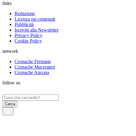
links
Redazione
Licenza sui contenuti
Pubblicità
Iscriviti alla Newsletter
Privacy Policy
Cookie Policy
network
Cronache Fermane
Cronache Maceratesi
Cronache Ancona
follow us
Ricerca
per: