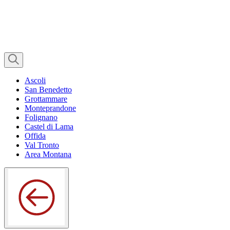
Ascoli
San Benedetto
Grottammare
Monteprandone
Folignano
Castel di Lama
Offida
Val Tronto
Area Montana