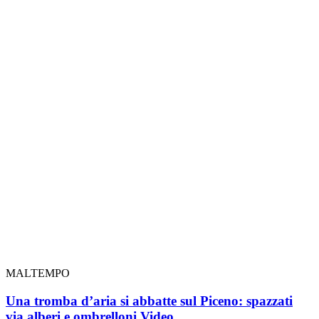
MALTEMPO
Una tromba d’aria si abbatte sul Piceno: spazzati
via alberi e ombrelloni
Video