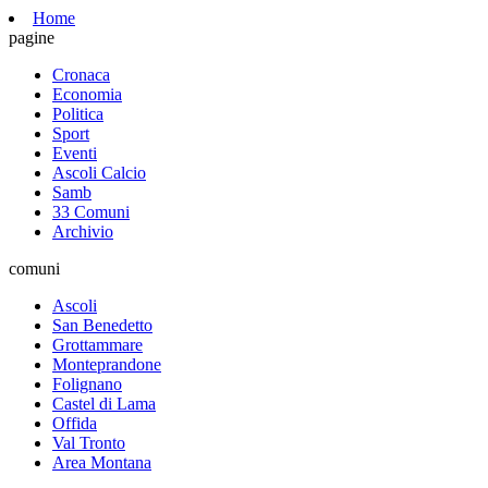
Home
pagine
Cronaca
Economia
Politica
Sport
Eventi
Ascoli Calcio
Samb
33 Comuni
Archivio
comuni
Ascoli
San Benedetto
Grottammare
Monteprandone
Folignano
Castel di Lama
Offida
Val Tronto
Area Montana