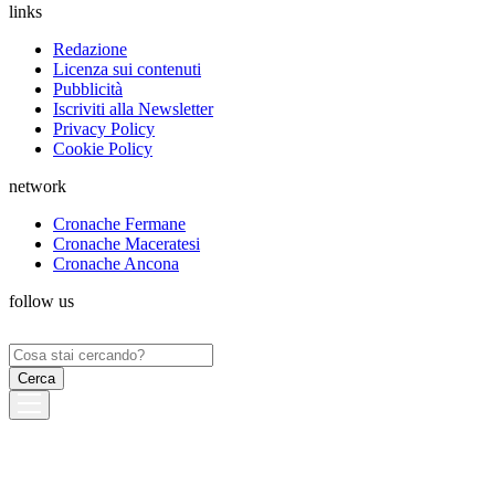
links
Redazione
Licenza sui contenuti
Pubblicità
Iscriviti alla Newsletter
Privacy Policy
Cookie Policy
network
Cronache Fermane
Cronache Maceratesi
Cronache Ancona
follow us
Ricerca
per: