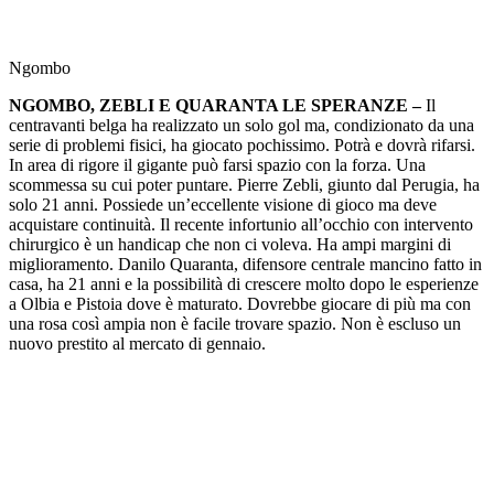
Ngombo
NGOMBO, ZEBLI E QUARANTA LE SPERANZE –
Il
centravanti belga ha realizzato un solo gol ma, condizionato da una
serie di problemi fisici, ha giocato pochissimo. Potrà e dovrà rifarsi.
In area di rigore il gigante può farsi spazio con la forza. Una
scommessa su cui poter puntare. Pierre Zebli, giunto dal Perugia, ha
solo 21 anni. Possiede un’eccellente visione di gioco ma deve
acquistare continuità. Il recente infortunio all’occhio con intervento
chirurgico è un handicap che non ci voleva. Ha ampi margini di
miglioramento. Danilo Quaranta, difensore centrale mancino fatto in
casa, ha 21 anni e la possibilità di crescere molto dopo le esperienze
a Olbia e Pistoia dove è maturato. Dovrebbe giocare di più ma con
una rosa così ampia non è facile trovare spazio. Non è escluso un
nuovo prestito al mercato di gennaio.