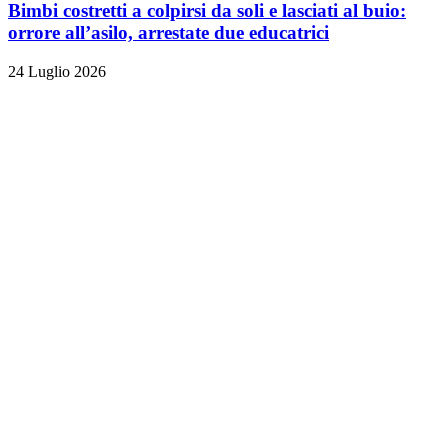
Bimbi costretti a colpirsi da soli e lasciati al buio:
orrore all’asilo, arrestate due educatrici
24 Luglio 2026