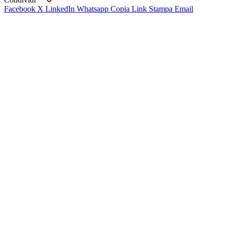
Facebook
X
LinkedIn
Whatsapp
Copia Link
Stampa
Email