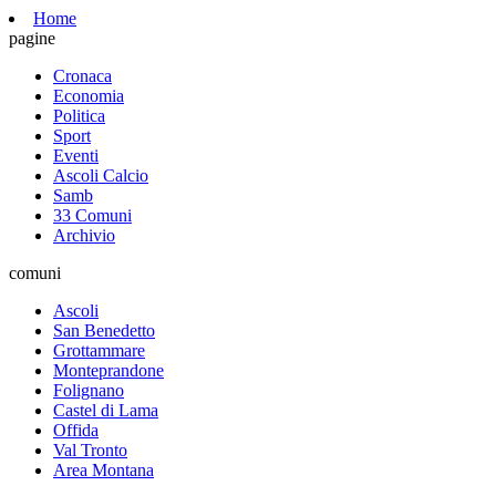
Home
pagine
Cronaca
Economia
Politica
Sport
Eventi
Ascoli Calcio
Samb
33 Comuni
Archivio
comuni
Ascoli
San Benedetto
Grottammare
Monteprandone
Folignano
Castel di Lama
Offida
Val Tronto
Area Montana