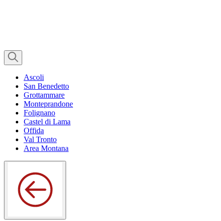
Ascoli
San Benedetto
Grottammare
Monteprandone
Folignano
Castel di Lama
Offida
Val Tronto
Area Montana