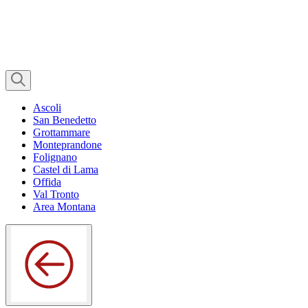
Ascoli
San Benedetto
Grottammare
Monteprandone
Folignano
Castel di Lama
Offida
Val Tronto
Area Montana