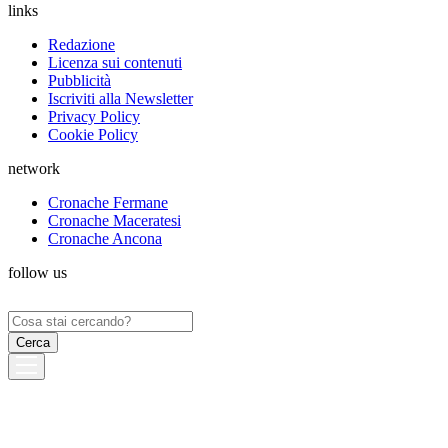
links
Redazione
Licenza sui contenuti
Pubblicità
Iscriviti alla Newsletter
Privacy Policy
Cookie Policy
network
Cronache Fermane
Cronache Maceratesi
Cronache Ancona
follow us
Ricerca
per: