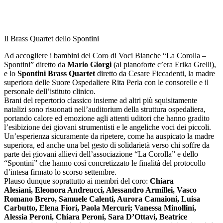
Il Brass Quartet dello Spontini
Ad accogliere i bambini del Coro di Voci Bianche “La Corolla –
Spontini” diretto da
Mario Giorgi
(al pianoforte c’era Erika Grelli),
e lo
Spontini Brass Quartet
diretto da Cesare Ficcadenti, la madre
superiora delle Suore Ospedaliere Rita Perla con le consorelle e il
personale dell’istituto clinico.
Brani del repertorio classico insieme ad altri più squisitamente
natalizi sono risuonati nell’auditorium della struttura ospedaliera,
portando calore ed emozione agli attenti uditori che hanno gradito
l’esibizione dei giovani strumentisti e le angeliche voci dei piccoli.
Un’esperienza sicuramente da ripetere, come ha auspicato la madre
superiora, ed anche una bel gesto di solidarietà verso chi soffre da
parte dei giovani allievi dell’associazione “La Corolla” e dello
“Spontini” che hanno così concretizzato le finalità del protocollo
d’intesa firmato lo scorso settembre.
Plauso dunque soprattutto ai membri del coro:
Chiara
Alesiani, Eleonora Andreucci, Alessandro Armillei, Vasco
Romano Brero, Samuele Calenti, Aurora Camaioni, Luisa
Carbutto, Elena Fiori, Paola Mercuri; Vanessa Minollini,
Alessia Peroni, Chiara Peroni, Sara D’Ottavi, Beatrice