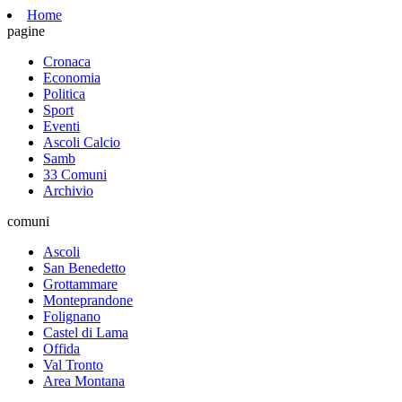
Home
pagine
Cronaca
Economia
Politica
Sport
Eventi
Ascoli Calcio
Samb
33 Comuni
Archivio
comuni
Ascoli
San Benedetto
Grottammare
Monteprandone
Folignano
Castel di Lama
Offida
Val Tronto
Area Montana