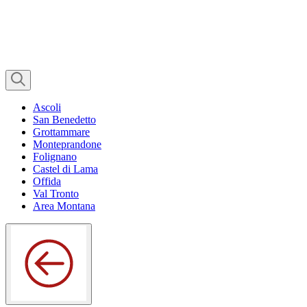
Ascoli
San Benedetto
Grottammare
Monteprandone
Folignano
Castel di Lama
Offida
Val Tronto
Area Montana