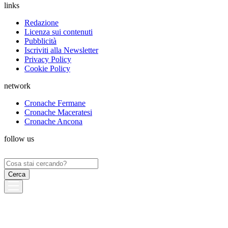
links
Redazione
Licenza sui contenuti
Pubblicità
Iscriviti alla Newsletter
Privacy Policy
Cookie Policy
network
Cronache Fermane
Cronache Maceratesi
Cronache Ancona
follow us
Ricerca
per: