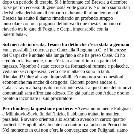
dopo un periodo di terapie. Si è infortunato col Brescia a dicembre,
forse per un eccesso di generosità volle giocare. Noi non siamo stati
decisi nella decisione di fermarlo e durante il primo tempo col
Brescia ha acuito il danno rimediando un profondo strappo
muscolare con una prognosi definitiva di due mesi. Contiamo di
riaverlo tra le gare di Foggia e Carpi, impensabile con la
Salernitana».
Sul mercato in uscita, Tesoro ha detto che c’era stata a gennaio
«una possibilità concreta per Ganz alla Reggina in C, e l’interesse
del Carpi che è andato alla lunga fino a che ha preso Cissè. Ci ho
creduto relativamente, non c’è stato alcun rifiuto da parte del
ragazzo. Ngombo è stato cercato da formazioni rumene e polacche,
vediamo se ci ripenserà, certo che in attacco sono in tanti.
Rimpianti? Oltre ai sogni impossibili, c’erano non solo questioni
economiche ma anche di categoria. Ciciretti poteva andare al
Galatasaray ma ha sposato i nostri interessi. La questione dei rinnovi
contrattuali sarà affrontata adesso. Ho già parlato con Addae e sono
pronto a incontrare il suo procuratore».
Per chiudere, la questione portiere:
«Avevamo in mente Fulignati
e Milinkovic-Savic fin dall’inizio, li abbiamo trattati in maniera
parallela. Eravamo orientati allo scambio avendo in carico quattro
portieri. L’Empoli inizialmente era contrario a farlo con Perucchini.
Nel momento in cui non c’era la convergenza con Fulignati, siamo