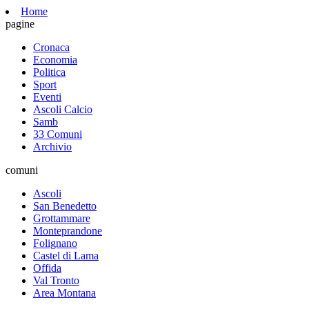
Home
pagine
Cronaca
Economia
Politica
Sport
Eventi
Ascoli Calcio
Samb
33 Comuni
Archivio
comuni
Ascoli
San Benedetto
Grottammare
Monteprandone
Folignano
Castel di Lama
Offida
Val Tronto
Area Montana