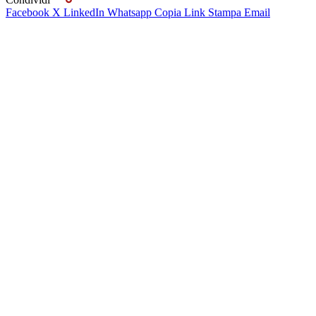
Facebook
X
LinkedIn
Whatsapp
Copia Link
Stampa
Email