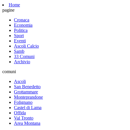
Home
pagine
Cronaca
Economia
Politica
Sport
Eventi
Ascoli Calcio
Samb
33 Comuni
Archivio
comuni
Ascoli
San Benedetto
Grottammare
Monteprandone
Folignano
Castel di Lama
Offida
Val Tronto
Area Montana