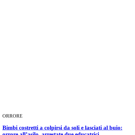
ORRORE
Bimbi costretti a colpirsi da soli e lasciati al buio:
orrore all’asilo, arrestate due educatrici