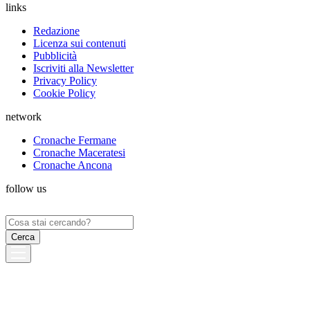
links
Redazione
Licenza sui contenuti
Pubblicità
Iscriviti alla Newsletter
Privacy Policy
Cookie Policy
network
Cronache Fermane
Cronache Maceratesi
Cronache Ancona
follow us
Ricerca
per: