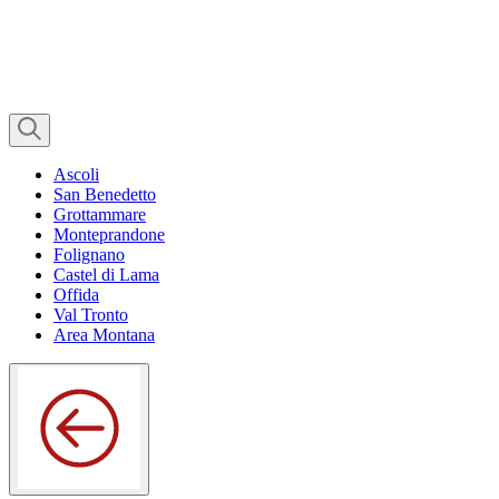
Ascoli
San Benedetto
Grottammare
Monteprandone
Folignano
Castel di Lama
Offida
Val Tronto
Area Montana