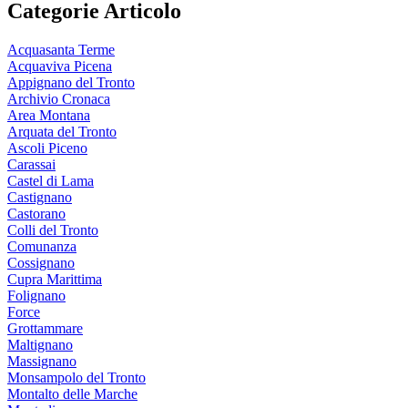
Categorie Articolo
Acquasanta Terme
Acquaviva Picena
Appignano del Tronto
Archivio Cronaca
Area Montana
Arquata del Tronto
Ascoli Piceno
Carassai
Castel di Lama
Castignano
Castorano
Colli del Tronto
Comunanza
Cossignano
Cupra Marittima
Folignano
Force
Grottammare
Maltignano
Massignano
Monsampolo del Tronto
Montalto delle Marche