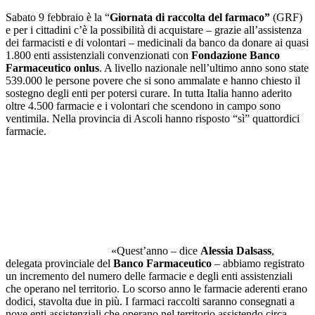
Sabato 9 febbraio è la “
Giornata di raccolta del farmaco”
(GRF)
e per i cittadini c’è la possibilità di acquistare – grazie all’assistenza
dei farmacisti e di volontari – medicinali da banco da donare ai quasi
1.800 enti assistenziali convenzionati con
Fondazione Banco
Farmaceutico onlus
. A livello nazionale nell’ultimo anno sono state
539.000 le persone povere che si sono ammalate e hanno chiesto il
sostegno degli enti per potersi curare. In tutta Italia hanno aderito
oltre 4.500 farmacie e i volontari che scendono in campo sono
ventimila. Nella provincia di Ascoli hanno risposto “sì” quattordici
farmacie.
«Quest’anno – dice
Alessia Dalsass
,
delegata provinciale del
Banco Farmaceutico
– abbiamo registrato
un incremento del numero delle farmacie e degli enti assistenziali
che operano nel territorio. Lo scorso anno le farmacie aderenti erano
dodici, stavolta due in più. I farmaci raccolti saranno consegnati a
nove enti assistenziali che operano nel territorio assistendo circa