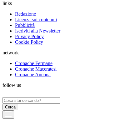
links
Redazione
Licenza sui contenuti
Pubblicità
Iscriviti alla Newsletter
Privacy Policy
Cookie Policy
network
Cronache Fermane
Cronache Maceratesi
Cronache Ancona
follow us
Ricerca
per: