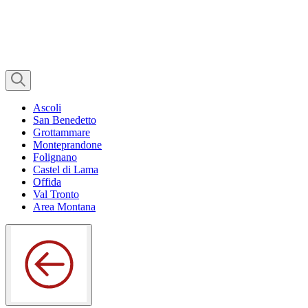
Ascoli
San Benedetto
Grottammare
Monteprandone
Folignano
Castel di Lama
Offida
Val Tronto
Area Montana