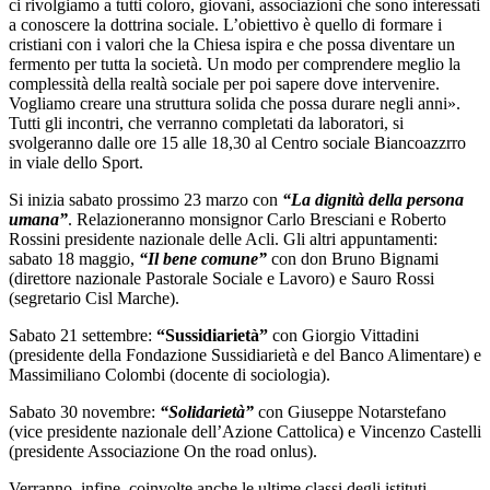
ci rivolgiamo a tutti coloro, giovani, associazioni che sono interessati
a conoscere la dottrina sociale. L’obiettivo è quello di formare i
cristiani con i valori che la Chiesa ispira e che possa diventare un
fermento per tutta la società. Un modo per comprendere meglio la
complessità della realtà sociale per poi sapere dove intervenire.
Vogliamo creare una struttura solida che possa durare negli anni».
Tutti gli incontri, che verranno completati da laboratori, si
svolgeranno dalle ore 15 alle 18,30 al Centro sociale Biancoazzrro
in viale dello Sport.
Si inizia sabato prossimo 23 marzo con
“La dignità della persona
umana”
. Relazioneranno monsignor Carlo Bresciani e Roberto
Rossini presidente nazionale delle Acli. Gli altri appuntamenti:
sabato 18 maggio,
“Il bene comune”
con don Bruno Bignami
(direttore nazionale Pastorale Sociale e Lavoro) e Sauro Rossi
(segretario Cisl Marche).
Sabato 21 settembre:
“Sussidiarietà”
con Giorgio Vittadini
(presidente della Fondazione Sussidiarietà e del Banco Alimentare) e
Massimiliano Colombi (docente di sociologia).
Sabato 30 novembre:
“Solidarietà”
con Giuseppe Notarstefano
(vice presidente nazionale dell’Azione Cattolica) e Vincenzo Castelli
(presidente Associazione On the road onlus).
Verranno, infine, coinvolte anche le ultime classi degli istituti