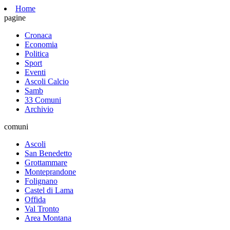
Home
pagine
Cronaca
Economia
Politica
Sport
Eventi
Ascoli Calcio
Samb
33 Comuni
Archivio
comuni
Ascoli
San Benedetto
Grottammare
Monteprandone
Folignano
Castel di Lama
Offida
Val Tronto
Area Montana