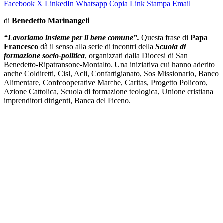
Facebook
X
LinkedIn
Whatsapp
Copia Link
Stampa
Email
di
Benedetto Marinangeli
“Lavoriamo insieme per il bene comune”.
Questa frase di
Papa
Francesco
dà il senso alla serie di incontri della
Scuola di
formazione socio-politica
, organizzati dalla Diocesi di San
Benedetto-Ripatransone-Montalto. Una iniziativa cui hanno aderito
anche Coldiretti, Cisl, Acli, Confartigianato, Sos Missionario, Banco
Alimentare, Confcooperative Marche, Caritas, Progetto Policoro,
Azione Cattolica, Scuola di formazione teologica, Unione cristiana
imprenditori dirigenti, Banca del Piceno.