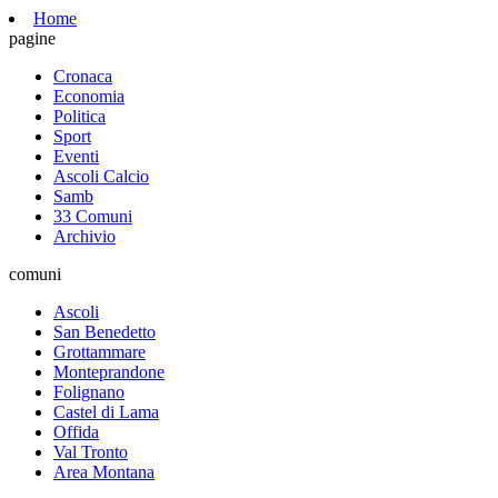
Home
pagine
Cronaca
Economia
Politica
Sport
Eventi
Ascoli Calcio
Samb
33 Comuni
Archivio
comuni
Ascoli
San Benedetto
Grottammare
Monteprandone
Folignano
Castel di Lama
Offida
Val Tronto
Area Montana