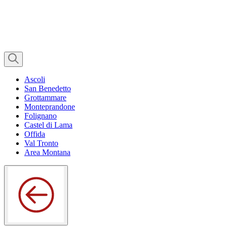
Ascoli
San Benedetto
Grottammare
Monteprandone
Folignano
Castel di Lama
Offida
Val Tronto
Area Montana