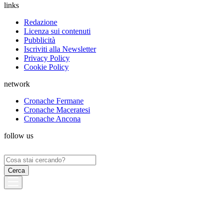
links
Redazione
Licenza sui contenuti
Pubblicità
Iscriviti alla Newsletter
Privacy Policy
Cookie Policy
network
Cronache Fermane
Cronache Maceratesi
Cronache Ancona
follow us
Ricerca
per: