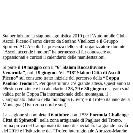
Sta per iniziare la stagione agonistica 2019 per l’Automobile Club
Ascoli Piceno-Fermo diretto da Stefano Vitellozzi e il Gruppo
Sportivo AC Ascoli. La presenza dello staff organizzatore durante
“Ascoli accende i motori” ha permesso di far conoscere ad
appassionati e curiosi il calendario delle manifestazioni.
Si parte il
19 maggio
con il
“6° Slalom Roccafluvione-
Venarotta”
, poi il
9 giugno
c’è il
“18° Slalom Città di Ascoli
Piceno”
sul consueto tratto iniziale del percorso della
“Coppa
Paolino Teodori”
. Per quest’ultima c’è grande attesa. Quest’anno la
58esima edizione è in calendario il
28, 29 e 30 giugno
e la gara sarà
valida per la Coppa Fia internazionale della montagna, il
Campionato italiano della montagna (Civm) e il Trofeo italiano della
Montagna (Tivm zona nord e sud).
La stagione si completa il
6 ottobre
con il
“3° Formula Challenge
Città di Spinetoli”
nella zona artigianale di Pagliare del Tronto,
prima prova del Campionato italiano di specialità. La grande novità
del 2019 è l’istituzione del “Trofeo interregionale Abruzzo-Marche