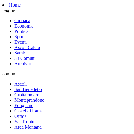
Home
pagine
Cronaca
Economia
Politica
Sport
Eventi
Ascoli Calcio
Samb
33 Comuni
Archivio
comuni
Ascoli
San Benedetto
Grottammare
Monteprandone
Folignano
Castel di Lama
Offida
Val Tronto
Area Montana