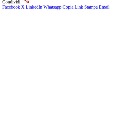
Condividi
Facebook
X
LinkedIn
Whatsapp
Copia Link
Stampa
Email