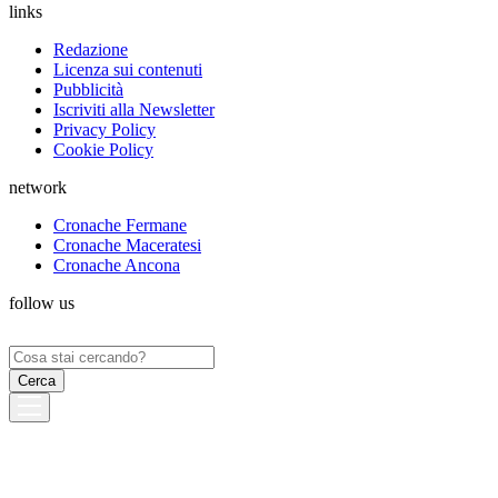
links
Redazione
Licenza sui contenuti
Pubblicità
Iscriviti alla Newsletter
Privacy Policy
Cookie Policy
network
Cronache Fermane
Cronache Maceratesi
Cronache Ancona
follow us
Ricerca
per: