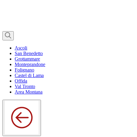
Ascoli
San Benedetto
Grottammare
Monteprandone
Folignano
Castel di Lama
Offida
Val Tronto
Area Montana