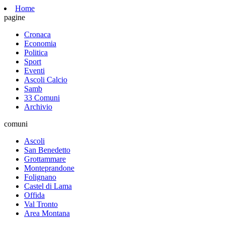
Home
pagine
Cronaca
Economia
Politica
Sport
Eventi
Ascoli Calcio
Samb
33 Comuni
Archivio
comuni
Ascoli
San Benedetto
Grottammare
Monteprandone
Folignano
Castel di Lama
Offida
Val Tronto
Area Montana