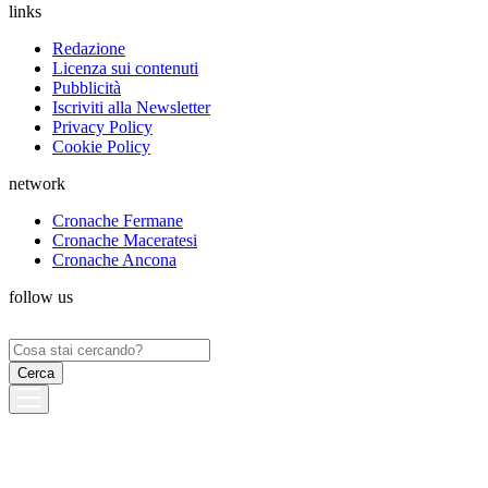
links
Redazione
Licenza sui contenuti
Pubblicità
Iscriviti alla Newsletter
Privacy Policy
Cookie Policy
network
Cronache Fermane
Cronache Maceratesi
Cronache Ancona
follow us
Ricerca
per: