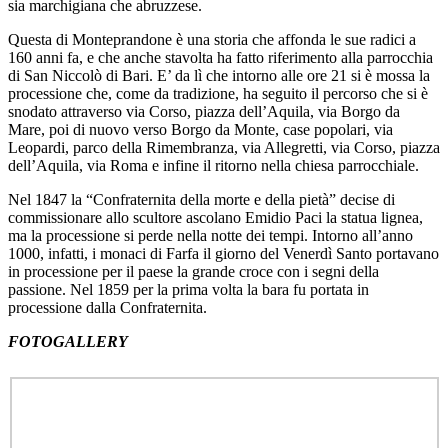
sia marchigiana che abruzzese.
Questa di Monteprandone è una storia che affonda le sue radici a
160 anni fa, e che anche stavolta ha fatto riferimento alla parrocchia
di San Niccolò di Bari. E’ da lì che intorno alle ore 21 si è mossa la
processione che, come da tradizione, ha seguito il percorso che si è
snodato attraverso via Corso, piazza dell’Aquila, via Borgo da
Mare, poi di nuovo verso Borgo da Monte, case popolari, via
Leopardi, parco della Rimembranza, via Allegretti, via Corso, piazza
dell’Aquila, via Roma e infine il ritorno nella chiesa parrocchiale.
Nel 1847 la “Confraternita della morte e della pietà” decise di
commissionare allo scultore ascolano Emidio Paci la statua lignea,
ma la processione si perde nella notte dei tempi. Intorno all’anno
1000, infatti, i monaci di Farfa il giorno del Venerdì Santo portavano
in processione per il paese la grande croce con i segni della
passione. Nel 1859 per la prima volta la bara fu portata in
processione dalla Confraternita.
FOTOGALLERY