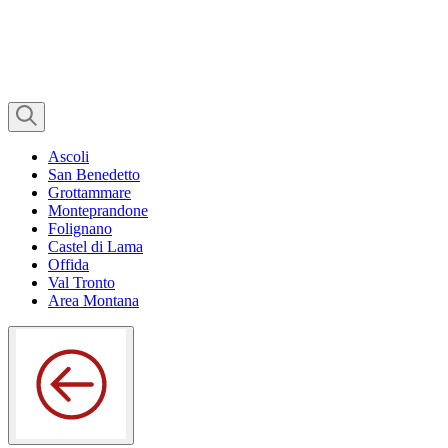
Ascoli
San Benedetto
Grottammare
Monteprandone
Folignano
Castel di Lama
Offida
Val Tronto
Area Montana