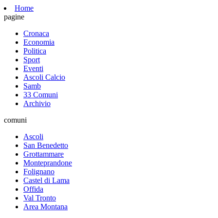
Home
pagine
Cronaca
Economia
Politica
Sport
Eventi
Ascoli Calcio
Samb
33 Comuni
Archivio
comuni
Ascoli
San Benedetto
Grottammare
Monteprandone
Folignano
Castel di Lama
Offida
Val Tronto
Area Montana