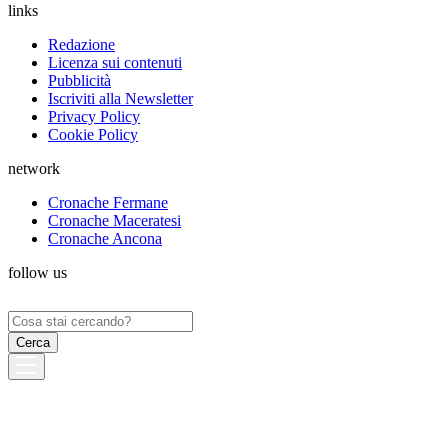
links
Redazione
Licenza sui contenuti
Pubblicità
Iscriviti alla Newsletter
Privacy Policy
Cookie Policy
network
Cronache Fermane
Cronache Maceratesi
Cronache Ancona
follow us
Ricerca
per: