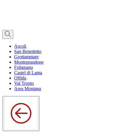
Ascoli
San Benedetto
Grottammare
Monteprandone
Folignano
Castel di Lama
Offida
Val Tronto
Area Montana