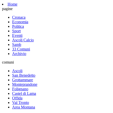
Home
pagine
Cronaca
Economia
Politica
Sport
Eventi
Ascoli Calcio
Samb
33 Comuni
Archivio
comuni
Ascoli
San Benedetto
Grottammare
Monteprandone
Folignano
Castel di Lama
Offida
Val Tronto
Area Montana