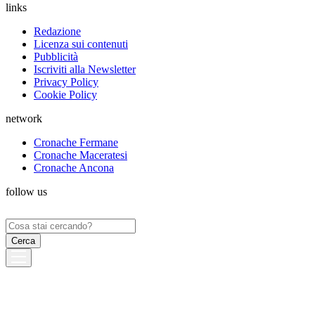
links
Redazione
Licenza sui contenuti
Pubblicità
Iscriviti alla Newsletter
Privacy Policy
Cookie Policy
network
Cronache Fermane
Cronache Maceratesi
Cronache Ancona
follow us
Ricerca
per: