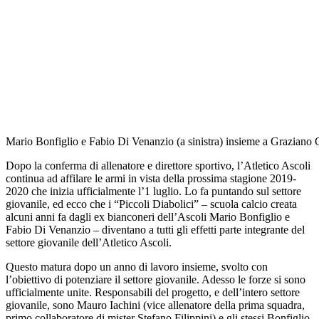
Mario Bonfiglio e Fabio Di Venanzio (a sinistra) insieme a Graziano Gi
Dopo la conferma di allenatore e direttore sportivo, l’Atletico Ascoli
continua ad affilare le armi in vista della prossima stagione 2019-
2020 che inizia ufficialmente l’1 luglio. Lo fa puntando sul settore
giovanile, ed ecco che i “Piccoli Diabolici” – scuola calcio creata
alcuni anni fa dagli ex bianconeri dell’Ascoli Mario Bonfiglio e
Fabio Di Venanzio – diventano a tutti gli effetti parte integrante del
settore giovanile dell’Atletico Ascoli.
Questo matura dopo un anno di lavoro insieme, svolto con
l’obiettivo di potenziare il settore giovanile. Adesso le forze si sono
ufficialmente unite. Responsabili del progetto, e dell’intero settore
giovanile, sono Mauro Iachini (vice allenatore della prima squadra,
primo collaboratore di mister Stefano Filippini) e gli stessi Bonfiglio