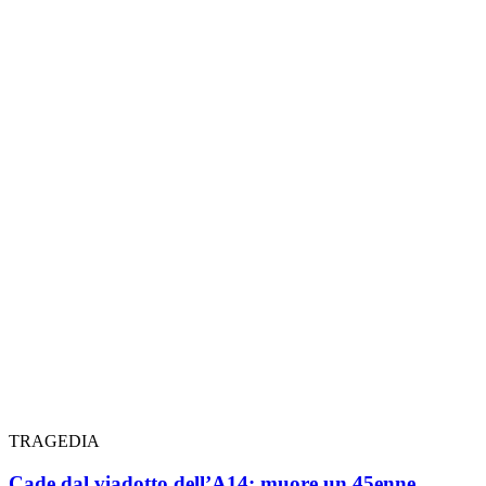
TRAGEDIA
Cade dal viadotto dell’A14: muore un 45enne