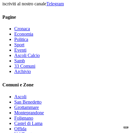
iscriviti al nostro canale
Telegram
Pagine
Cronaca
Economia
Politica
Sport
Eventi
Ascoli Calcio
Samb
33 Comuni
Archivio
Comuni e Zone
Ascoli
San Benedetto
Grottammare
Monteprandone
Folignano
Castel di Lama
Offida