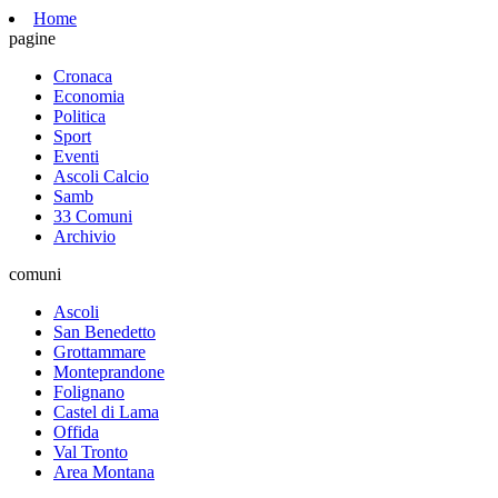
Home
pagine
Cronaca
Economia
Politica
Sport
Eventi
Ascoli Calcio
Samb
33 Comuni
Archivio
comuni
Ascoli
San Benedetto
Grottammare
Monteprandone
Folignano
Castel di Lama
Offida
Val Tronto
Area Montana