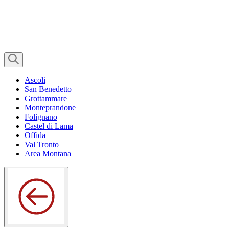
Ascoli
San Benedetto
Grottammare
Monteprandone
Folignano
Castel di Lama
Offida
Val Tronto
Area Montana