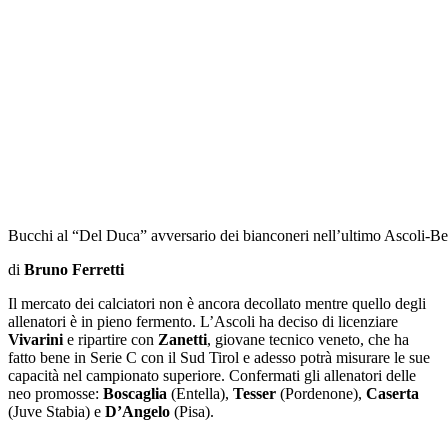
Bucchi al “Del Duca” avversario dei bianconeri nell’ultimo Ascoli-
di
Bruno Ferretti
Il mercato dei calciatori non è ancora decollato mentre quello degli
allenatori è in pieno fermento. L’Ascoli ha deciso di licenziare
Vivarini
e ripartire con
Zanetti
, giovane tecnico veneto, che ha
fatto bene in Serie C con il Sud Tirol e adesso potrà misurare le sue
capacità nel campionato superiore. Confermati gli allenatori delle
neo promosse:
Boscaglia
(Entella),
Tesser
(Pordenone),
Caserta
(Juve Stabia) e
D’Angelo
(Pisa).