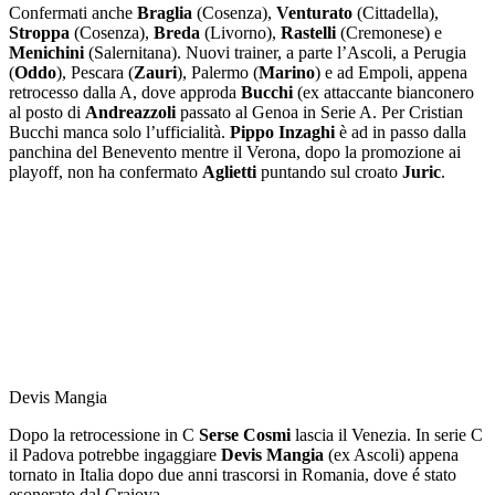
Confermati anche
Braglia
(Cosenza),
Venturato
(Cittadella),
Stroppa
(Cosenza),
Breda
(Livorno),
Rastelli
(Cremonese) e
Menichini
(Salernitana). Nuovi trainer, a parte l’Ascoli, a Perugia
(
Oddo
), Pescara (
Zauri
), Palermo (
Marino
) e ad Empoli, appena
retrocesso dalla A, dove approda
Bucchi
(ex attaccante bianconero
al posto di
Andreazzoli
passato al Genoa in Serie A. Per Cristian
Bucchi manca solo l’ufficialità.
Pippo Inzaghi
è ad in passo dalla
panchina del Benevento mentre il Verona, dopo la promozione ai
playoff, non ha confermato
Aglietti
puntando sul croato
Juric
.
Devis Mangia
Dopo la retrocessione in C
Serse Cosmi
lascia il Venezia. In serie C
il Padova potrebbe ingaggiare
Devis Mangia
(ex Ascoli) appena
tornato in Italia dopo due anni trascorsi in Romania, dove é stato
esonerato dal Craiova.