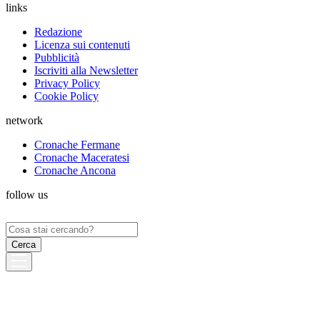
links
Redazione
Licenza sui contenuti
Pubblicità
Iscriviti alla Newsletter
Privacy Policy
Cookie Policy
network
Cronache Fermane
Cronache Maceratesi
Cronache Ancona
follow us
Ricerca
per: