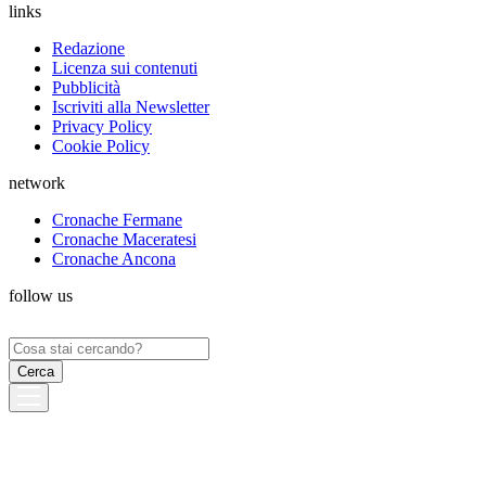
links
Redazione
Licenza sui contenuti
Pubblicità
Iscriviti alla Newsletter
Privacy Policy
Cookie Policy
network
Cronache Fermane
Cronache Maceratesi
Cronache Ancona
follow us
Ricerca
per: