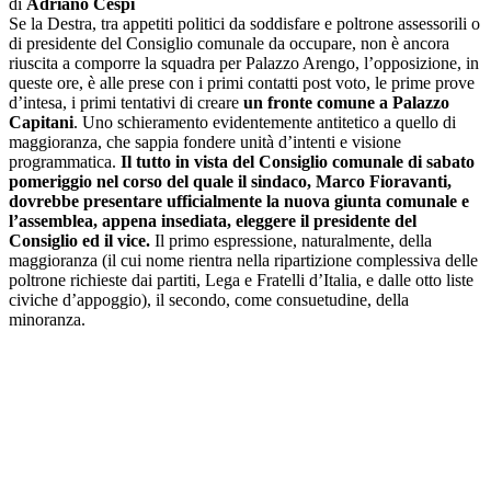
di
Adriano Cespi
Se la Destra, tra appetiti politici da soddisfare e poltrone assessorili o
di presidente del Consiglio comunale da occupare, non è ancora
riuscita a comporre la squadra per Palazzo Arengo, l’opposizione, in
queste ore, è alle prese con i primi contatti post voto, le prime prove
d’intesa, i primi tentativi di creare
un fronte comune a Palazzo
Capitani
. Uno schieramento evidentemente antitetico a quello di
maggioranza, che sappia fondere unità d’intenti e visione
programmatica.
Il tutto in vista del Consiglio comunale di sabato
pomeriggio nel corso del quale il sindaco, Marco Fioravanti,
dovrebbe presentare ufficialmente la nuova giunta comunale e
l’assemblea, appena insediata, eleggere il presidente del
Consiglio ed il vice.
Il primo espressione, naturalmente, della
maggioranza (il cui nome rientra nella ripartizione complessiva delle
poltrone richieste dai partiti, Lega e Fratelli d’Italia, e dalle otto liste
civiche d’appoggio), il secondo, come consuetudine, della
minoranza.