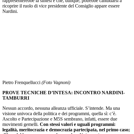
rappresenterebbe la sintesi e che, dunque, potrebbe candidarsi a
ricoprire il ruolo di vice presidente del Consiglio appare essere
Nardini.
Pietro Frenquellucci
(Foto Vagnoni)
PROVE TECNICHE D’INTESA: INCONTRO NARDINI-
TAMBURRI
Nessun accordo, nessuna alleanza ufficiale. S’intende. Ma una
visione univoca della politica e dei programmi, quella sì: c’è.
Ascolto e Partecipazione e M5S sembrano, infatti, essere due
movimenti gemelli.
Con stessi valori e uguali programmi:
legalità, meritocrazia e democrazia partecipata, nel primo caso;