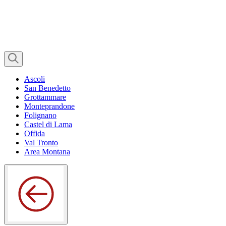
Ascoli
San Benedetto
Grottammare
Monteprandone
Folignano
Castel di Lama
Offida
Val Tronto
Area Montana