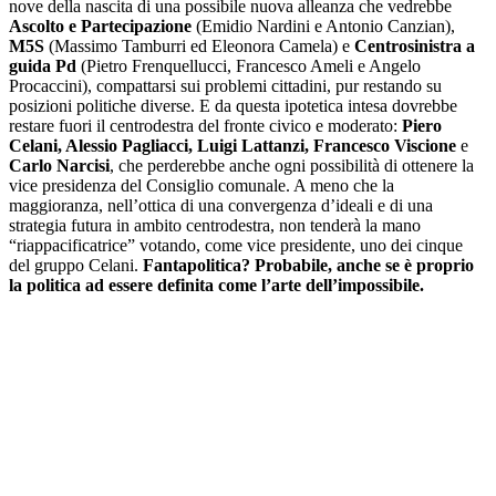
nove della nascita di una possibile nuova alleanza che vedrebbe
Ascolto e Partecipazione
(Emidio Nardini e Antonio Canzian),
M5S
(Massimo Tamburri ed Eleonora Camela) e
Centrosinistra a
guida Pd
(Pietro Frenquellucci, Francesco Ameli e Angelo
Procaccini), compattarsi sui problemi cittadini, pur restando su
posizioni politiche diverse. E da questa ipotetica intesa dovrebbe
restare fuori il centrodestra del fronte civico e moderato:
Piero
Celani, Alessio Pagliacci, Luigi Lattanzi, Francesco Viscione
e
Carlo Narcisi
, che perderebbe anche ogni possibilità di ottenere la
vice presidenza del Consiglio comunale. A meno che la
maggioranza, nell’ottica di una convergenza d’ideali e di una
strategia futura in ambito centrodestra, non tenderà la mano
“riappacificatrice” votando, come vice presidente, uno dei cinque
del gruppo Celani.
Fantapolitica? Probabile, anche se è proprio
la politica ad essere definita come l’arte dell’impossibile.