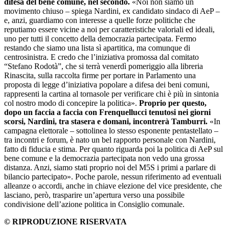
difesa del bene comune, nel secondo.
«Noi non siamo un
movimento chiuso – spiega Nardini, ex candidato sindaco di AeP –
e, anzi, guardiamo con interesse a quelle forze politiche che
reputiamo essere vicine a noi per caratteristiche valoriali ed ideali,
uno per tutti il concetto della democrazia partecipata. Fermo
restando che siamo una lista sì apartitica, ma comunque di
centrosinistra. E credo che l’iniziativa promossa dal comitato
“Stefano Rodotà”, che si terrà venerdì pomeriggio alla libreria
Rinascita, sulla raccolta firme per portare in Parlamento una
proposta di legge d’iniziativa popolare a difesa dei beni comuni,
rappresenti la cartina al tornasole per verificare chi è più in sintonia
col nostro modo di concepire la politica».
Proprio per questo,
dopo un faccia a faccia con Frenquellucci tenutosi nei giorni
scorsi, Nardini, tra stasera e domani, incontrerà Tamburri.
«In
campagna elettorale – sottolinea lo stesso esponente pentastellato –
tra incontri e forum, è nato un bel rapporto personale con Nardini,
fatto di fiducia e stima. Per quanto riguarda poi la politica di AeP sul
bene comune e la democrazia partecipata non vedo una grossa
distanza. Anzi, siamo stati proprio noi del M5S i primi a parlare di
bilancio partecipato». Poche parole, nessun riferimento ad eventuali
alleanze o accordi, anche in chiave elezione del vice presidente, che
lasciano, però, trasparire un’apertura verso una possibile
condivisione dell’azione politica in Consiglio comunale.
© RIPRODUZIONE RISERVATA