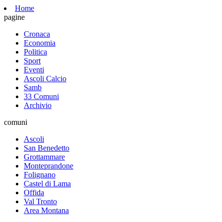
Home
pagine
Cronaca
Economia
Politica
Sport
Eventi
Ascoli Calcio
Samb
33 Comuni
Archivio
comuni
Ascoli
San Benedetto
Grottammare
Monteprandone
Folignano
Castel di Lama
Offida
Val Tronto
Area Montana