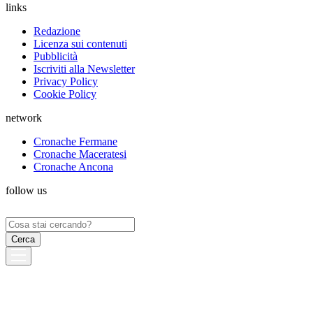
links
Redazione
Licenza sui contenuti
Pubblicità
Iscriviti alla Newsletter
Privacy Policy
Cookie Policy
network
Cronache Fermane
Cronache Maceratesi
Cronache Ancona
follow us
Ricerca
per: