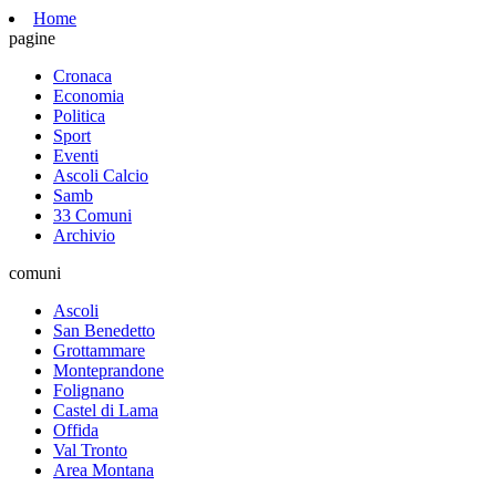
Home
pagine
Cronaca
Economia
Politica
Sport
Eventi
Ascoli Calcio
Samb
33 Comuni
Archivio
comuni
Ascoli
San Benedetto
Grottammare
Monteprandone
Folignano
Castel di Lama
Offida
Val Tronto
Area Montana