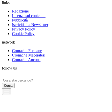
links
Redazione
Licenza sui contenuti
Pubblicità
Iscriviti alla Newsletter
Privacy Policy
Cookie Policy
network
Cronache Fermane
Cronache Maceratesi
Cronache Ancona
follow us
Ricerca
per: