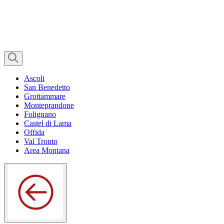
Ascoli
San Benedetto
Grottammare
Monteprandone
Folignano
Castel di Lama
Offida
Val Tronto
Area Montana