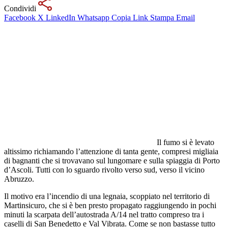
Condividi
Facebook
X
LinkedIn
Whatsapp
Copia Link
Stampa
Email
Il fumo si è levato
altissimo richiamando l’attenzione di tanta gente, compresi migliaia
di bagnanti che si trovavano sul lungomare e sulla spiaggia di Porto
d’Ascoli. Tutti con lo sguardo rivolto verso sud, verso il vicino
Abruzzo.
Il motivo era l’incendio di una legnaia, scoppiato nel territorio di
Martinsicuro, che si è ben presto propagato raggiungendo in pochi
minuti la scarpata dell’autostrada A/14 nel tratto compreso tra i
caselli di San Benedetto e Val Vibrata. Come se non bastasse tutto