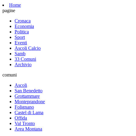
Home
pagine
Cronaca
Economia
Politica
Sport
Eventi
Ascoli Calcio
Samb
33 Comuni
Archivio
comuni
Ascoli
San Benedetto
Grottammare
Monteprandone
Folignano
Castel di Lama
Offida
Val Tronto
Area Montana