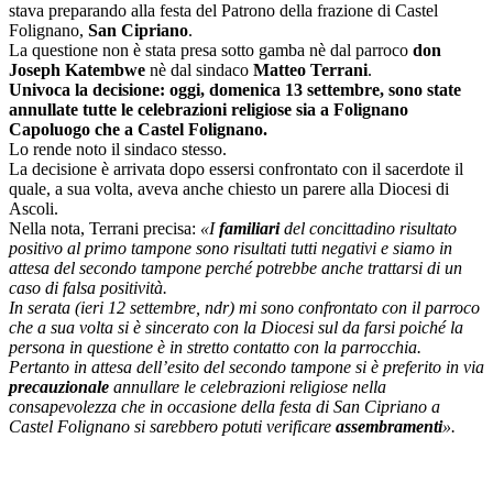
stava preparando alla festa del Patrono della frazione di Castel
Folignano,
San Cipriano
.
La questione non è stata presa sotto gamba nè dal parroco
don
Joseph Katembwe
nè dal sindaco
Matteo Terrani
.
Univoca la decisione: oggi, domenica 13 settembre, sono state
annullate tutte le celebrazioni religiose sia a Folignano
Capoluogo che a Castel Folignano.
Lo rende noto il sindaco stesso.
La decisione è arrivata dopo essersi confrontato con il sacerdote il
quale, a sua volta, aveva anche chiesto un parere alla Diocesi di
Ascoli.
Nella nota, Terrani precisa:
«I
familiari
del concittadino risultato
positivo al primo tampone sono risultati tutti negativi e siamo in
attesa del secondo tampone perché potrebbe anche trattarsi di un
caso di falsa positività.
In serata (ieri 12 settembre, ndr) mi sono confrontato con il parroco
che a sua volta si è sincerato con la Diocesi sul da farsi poiché la
persona in questione è in stretto contatto con la parrocchia.
Pertanto in attesa dell’esito del secondo tampone si è preferito in via
precauzionale
annullare le celebrazioni religiose nella
consapevolezza che in occasione della festa di San Cipriano a
Castel Folignano si sarebbero potuti verificare
assembramenti
».