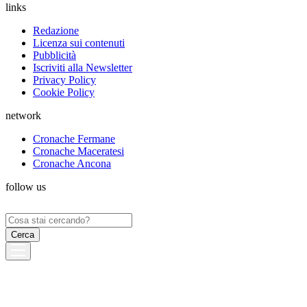
links
Redazione
Licenza sui contenuti
Pubblicità
Iscriviti alla Newsletter
Privacy Policy
Cookie Policy
network
Cronache Fermane
Cronache Maceratesi
Cronache Ancona
follow us
Ricerca
per: