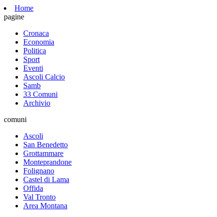
Home
pagine
Cronaca
Economia
Politica
Sport
Eventi
Ascoli Calcio
Samb
33 Comuni
Archivio
comuni
Ascoli
San Benedetto
Grottammare
Monteprandone
Folignano
Castel di Lama
Offida
Val Tronto
Area Montana