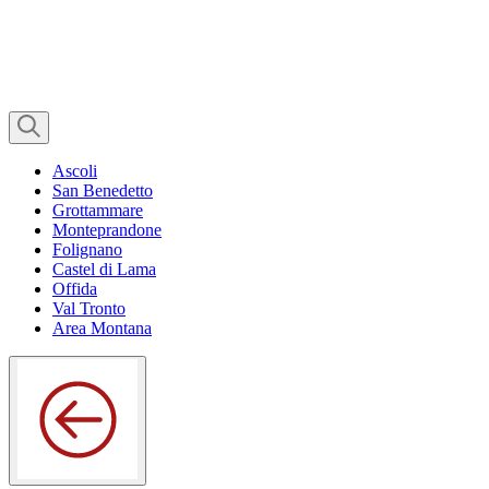
Ascoli
San Benedetto
Grottammare
Monteprandone
Folignano
Castel di Lama
Offida
Val Tronto
Area Montana