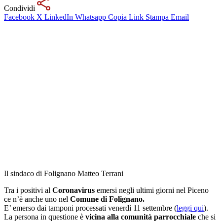
Condividi
Facebook
X
LinkedIn
Whatsapp
Copia Link
Stampa
Email
Il sindaco di Folignano Matteo Terrani
Tra i positivi al
Coronavirus
emersi negli ultimi giorni nel Piceno
ce n’è anche uno nel
Comune di Folignano.
E’ emerso dai tamponi processati venerdì 11 settembre (
leggi qui
).
La persona in questione è
vicina alla comunità parrocchiale
che si