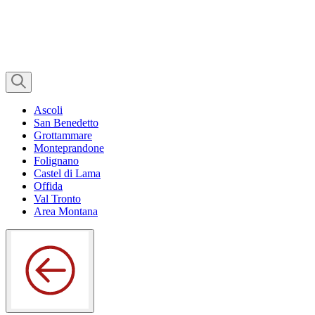
Ascoli
San Benedetto
Grottammare
Monteprandone
Folignano
Castel di Lama
Offida
Val Tronto
Area Montana