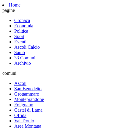
Home
pagine
Cronaca
Economia
Politica
Sport
Eventi
Ascoli Calcio
Samb
33 Comuni
Archivio
comuni
Ascoli
San Benedetto
Grottammare
Monteprandone
Folignano
Castel di Lama
Offida
Val Tronto
Area Montana