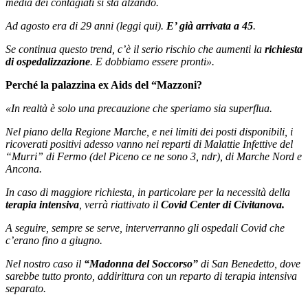
media dei contagiati si sta alzando.
Ad agosto era di 29 anni (leggi qui).
E’ già arrivata a 45
.
Se continua questo trend, c’è il serio rischio che aumenti la
richiesta
di ospedalizzazione
. E dobbiamo essere pronti».
Perché la palazzina ex Aids del “Mazzoni?
«In realtà è solo una precauzione che speriamo sia superflua.
Nel piano della Regione Marche, e nei limiti dei posti disponibili, i
ricoverati positivi adesso vanno nei reparti di Malattie Infettive del
“Murri” di Fermo (del Piceno ce ne sono 3, ndr), di Marche Nord e
Ancona.
In caso di maggiore richiesta, in particolare per la necessità della
terapia intensiva
, verrà riattivato il
Covid Center di Civitanova.
A seguire, sempre se serve, interverranno gli ospedali Covid che
c’erano fino a giugno.
Nel nostro caso il
“Madonna del Soccorso”
di San Benedetto, dove
sarebbe tutto pronto, addirittura con un reparto di terapia intensiva
separato.