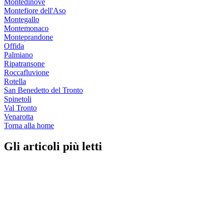
Montedinove
Montefiore dell'Aso
Montegallo
Montemonaco
Monteprandone
Offida
Palmiano
Ripatransone
Roccafluvione
Rotella
San Benedetto del Tronto
Spinetoli
Val Tronto
Venarotta
Torna alla home
Gli articoli più letti