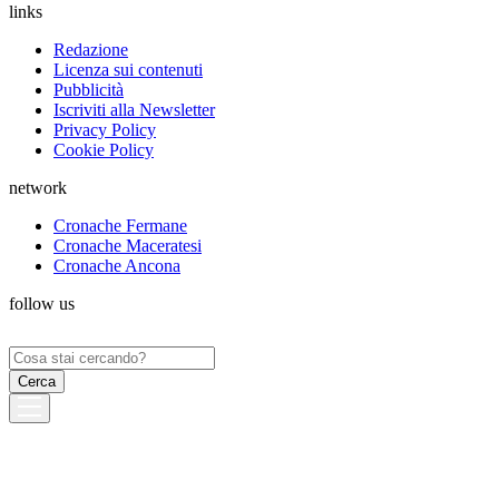
links
Redazione
Licenza sui contenuti
Pubblicità
Iscriviti alla Newsletter
Privacy Policy
Cookie Policy
network
Cronache Fermane
Cronache Maceratesi
Cronache Ancona
follow us
Ricerca
per: