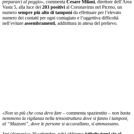
prepararci al peggio»
, commenta
Cesare Milani
, direttore dell’Area
Vasta 5, alla luce dei
203 positivi
al Coronavirus nel Piceno, un
numero
sempre più alto di tamponi
da effettuare per l’elevato
numero dei contatti per ogni contagiato e l’oggettiva difficoltà
nell’evitare
assembramenti
, addirittura in attesa del prelievo.
«Non so più che cosa devo fare
– commenta spazientito –
non basta
nemmeno la vigilanza nella tensostruttura dove si fanno i tamponi,
al “Mazzoni”, dove le persone si accavallano, si ammassano.
Ieri (domenica 20 settembre, ndr) abbiamo
istituito turni sia al