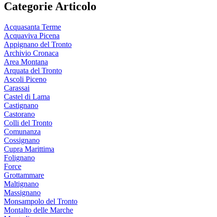
Categorie Articolo
Acquasanta Terme
Acquaviva Picena
Appignano del Tronto
Archivio Cronaca
Area Montana
Arquata del Tronto
Ascoli Piceno
Carassai
Castel di Lama
Castignano
Castorano
Colli del Tronto
Comunanza
Cossignano
Cupra Marittima
Folignano
Force
Grottammare
Maltignano
Massignano
Monsampolo del Tronto
Montalto delle Marche