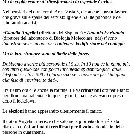
Ma io voglio evitare di ritrasformarlo in ospedale Covid»
.
Nei pensieri del direttore di Area Vasta 5, c’è anche il
gran lavoro
che grava sulle spalle del servizio Igiene e Salute pubblica e del
laboratorio analisi.
«
Claudio Angelini
(direttore del Sisp, ndr)
e
Antonio Fortunato
(direttore del laboratorio di Biologia Molecolare, ndr)
si sono
dimostrati determinanti per
contenere la diffusione del contagio
.
Ma le loro strutture sono al limite delle forze.
Dobbiamo inserire più personale al Sisp. In 10 non ce la fanno più,
con tutto quello che comporta l’inchiesta epidemiologica, dalle
telefonate – circa 300 al giorno solo per convocare per i tamponi –
alla fase di inserimento dati».
Tra l’altro ora c’’è anche la routine. Le
vaccinazioni
ordinarie tanto
per dirne una, rallentate in questi giorni, ma che avevano ripreso
dopo il lockdown.
Le
elezioni
hanno appesantito ulteriormente il carico.
Il dottor Angelini riferisce che solo nella giornata di ieri è stata
rilasciata un’
ottantina di certificati per il voto
a domicilio delle
persone in quarantena.