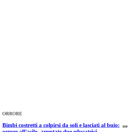
ORRORE
Bimbi costretti a colpirsi da soli e lasciati al buio:
orrore all’asilo, arrestate due educatrici