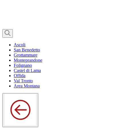
Ascoli
San Benedetto
Grottammare
Monteprandone
Folignano
Castel di Lama
Offida
Val Tronto
Area Montana