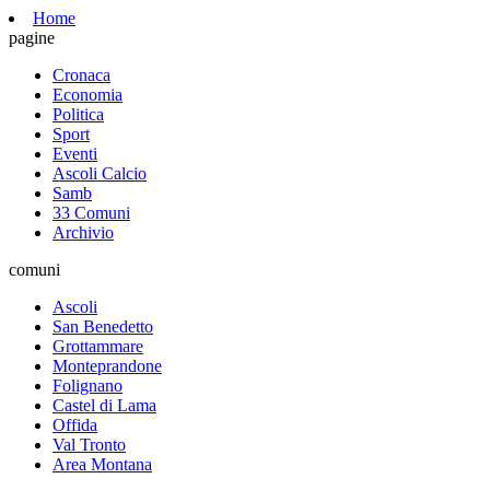
Home
pagine
Cronaca
Economia
Politica
Sport
Eventi
Ascoli Calcio
Samb
33 Comuni
Archivio
comuni
Ascoli
San Benedetto
Grottammare
Monteprandone
Folignano
Castel di Lama
Offida
Val Tronto
Area Montana