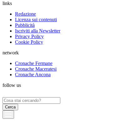
links
Redazione
Licenza sui contenuti
Pubblicità
Iscriviti alla Newsletter
Privacy Policy
Cookie Policy
network
Cronache Fermane
Cronache Maceratesi
Cronache Ancona
follow us
Ricerca
per: