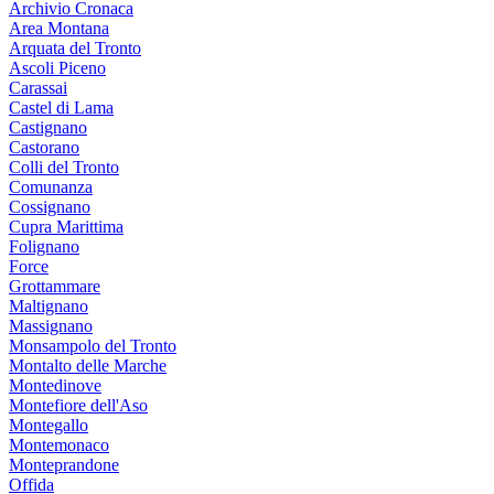
Archivio Cronaca
Area Montana
Arquata del Tronto
Ascoli Piceno
Carassai
Castel di Lama
Castignano
Castorano
Colli del Tronto
Comunanza
Cossignano
Cupra Marittima
Folignano
Force
Grottammare
Maltignano
Massignano
Monsampolo del Tronto
Montalto delle Marche
Montedinove
Montefiore dell'Aso
Montegallo
Montemonaco
Monteprandone
Offida