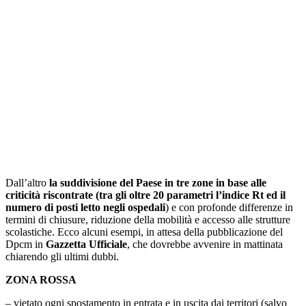
Dall’altro
la suddivisione del Paese in tre zone in base alle
criticità riscontrate (tra gli oltre 20 parametri l’indice Rt ed il
numero di posti letto negli ospedali
) e con profonde differenze in
termini di chiusure, riduzione della mobilità e accesso alle strutture
scolastiche. Ecco alcuni esempi, in attesa della pubblicazione del
Dpcm in
Gazzetta Ufficiale
, che dovrebbe avvenire in mattinata
chiarendo gli ultimi dubbi.
ZONA ROSSA
– vietato ogni spostamento in entrata e in uscita dai territori (salvo