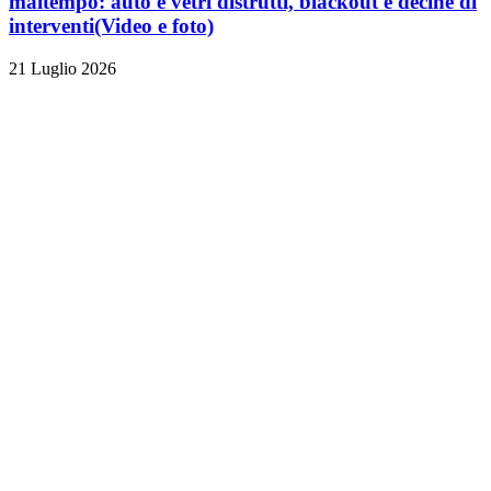
maltempo: auto e vetri distrutti, blackout e decine di
interventi
(Video e foto)
21 Luglio 2026