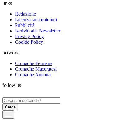
links
Redazione
Licenza sui contenuti
Pubblicità
Iscriviti alla Newsletter
Privacy Policy
Cookie Policy
network
Cronache Fermane
Cronache Maceratesi
Cronache Ancona
follow us
Ricerca
per: