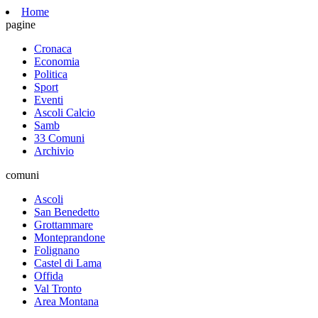
Home
pagine
Cronaca
Economia
Politica
Sport
Eventi
Ascoli Calcio
Samb
33 Comuni
Archivio
comuni
Ascoli
San Benedetto
Grottammare
Monteprandone
Folignano
Castel di Lama
Offida
Val Tronto
Area Montana