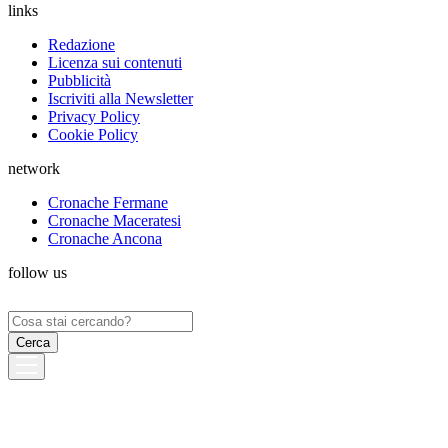
links
Redazione
Licenza sui contenuti
Pubblicità
Iscriviti alla Newsletter
Privacy Policy
Cookie Policy
network
Cronache Fermane
Cronache Maceratesi
Cronache Ancona
follow us
Ricerca
per: