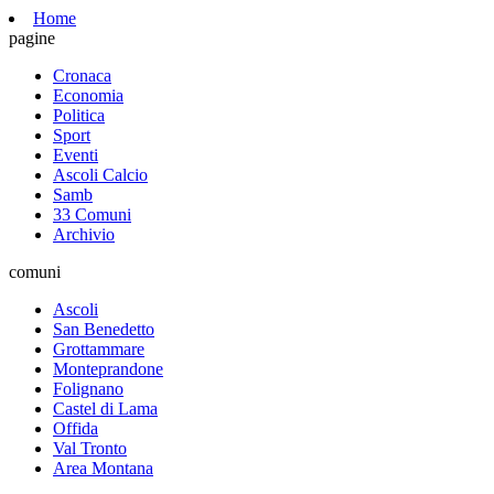
Home
pagine
Cronaca
Economia
Politica
Sport
Eventi
Ascoli Calcio
Samb
33 Comuni
Archivio
comuni
Ascoli
San Benedetto
Grottammare
Monteprandone
Folignano
Castel di Lama
Offida
Val Tronto
Area Montana