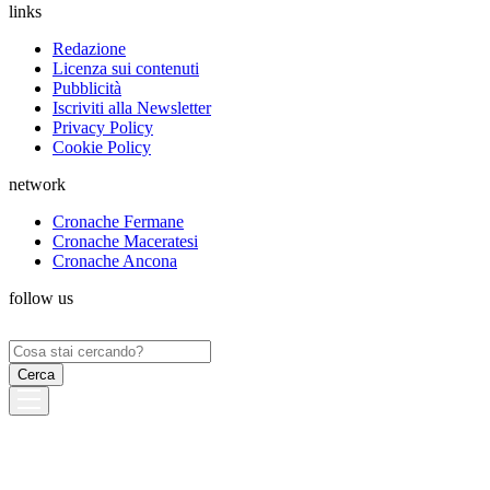
links
Redazione
Licenza sui contenuti
Pubblicità
Iscriviti alla Newsletter
Privacy Policy
Cookie Policy
network
Cronache Fermane
Cronache Maceratesi
Cronache Ancona
follow us
Ricerca
per: