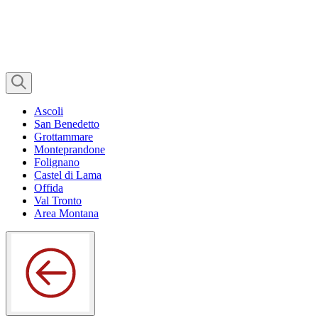
Ascoli
San Benedetto
Grottammare
Monteprandone
Folignano
Castel di Lama
Offida
Val Tronto
Area Montana