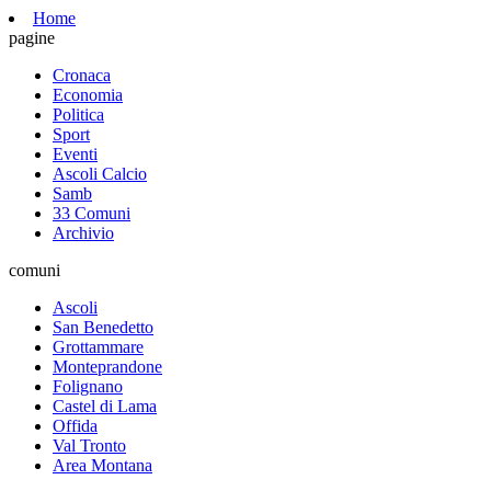
Home
pagine
Cronaca
Economia
Politica
Sport
Eventi
Ascoli Calcio
Samb
33 Comuni
Archivio
comuni
Ascoli
San Benedetto
Grottammare
Monteprandone
Folignano
Castel di Lama
Offida
Val Tronto
Area Montana